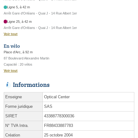
Ligne 5, à 42 m
Arrêt Gare d'Orléans - Quai J - 14 Rue Albert 1er
Ligne 25, à 42 m
Arrêt Gare d'Orléans - Quai J - 14 Rue Albert 1er
Voir tout
En vélo
Place d'Arc, à 92 m
87 Boulevard Alexandre Martin
Capacité : 20 vélos
Voir tout
Informations
Enseigne
Optical Center
Forme juridique
SAS
SIRET
43388778300036
N° TVA Intra.
FR88433887783
Création
25 octobre 2004