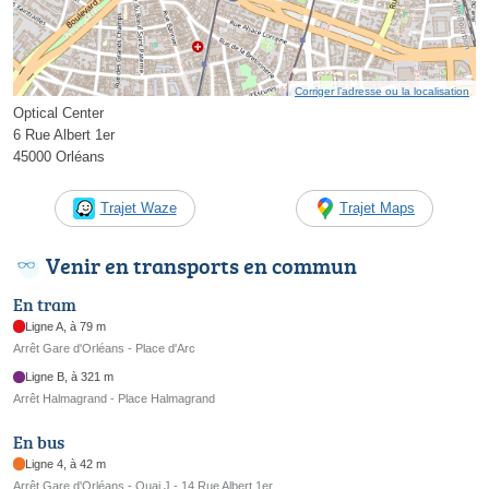
Corriger l’adresse ou la localisation
Optical Center
6 Rue Albert 1er
45000 Orléans
Trajet Waze
Trajet Maps
Venir en transports en commun
En tram
Ligne A, à 79 m
Arrêt Gare d'Orléans - Place d'Arc
Ligne B, à 321 m
Arrêt Halmagrand - Place Halmagrand
En bus
Ligne 4, à 42 m
Arrêt Gare d'Orléans - Quai J - 14 Rue Albert 1er