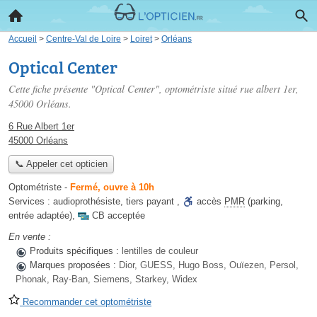
Accueil
>
Centre-Val de Loire
>
Loiret
>
Orléans
Optical Center
Cette fiche présente "Optical Center", optométriste situé
rue albert 1er
,
45000 Orléans.
6 Rue Albert 1er
45000 Orléans
📞 Appeler cet opticien
Optométriste
-
Fermé, ouvre à 10h
Services :
audioprothésiste
,
tiers payant
,
accès
PMR
(parking,
entrée adaptée)
,
CB acceptée
En vente :
Produits spécifiques :
lentilles de couleur
Marques proposées :
Dior, GUESS, Hugo Boss, Ouïezen, Persol,
Phonak, Ray-Ban, Siemens, Starkey, Widex
Recommander cet optométriste