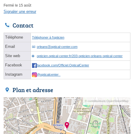
Fermé le 15 août
Signaler une erreur
Contact
Téléphone
Téléphoner à l'opticien
Email
orleansⓐoptical-center.com
Site web
opticien.optical-center.fr/203-opticien-orleans-optical-center
Facebook
facebook.com/Officiel.OpticalCenter
Instagram
@opticalcenter_
Plan et adresse
© contributeurs OpenStreetMap