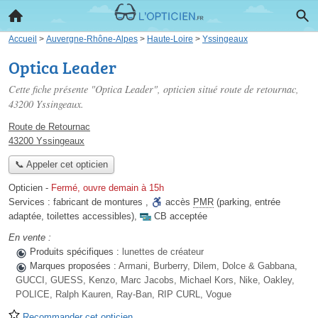
Accueil
>
Auvergne-Rhône-Alpes
>
Haute-Loire
>
Yssingeaux
Optica Leader
Cette fiche présente "Optica Leader", opticien situé
route de retournac
,
43200 Yssingeaux.
Route de Retournac
43200 Yssingeaux
📞 Appeler cet opticien
Opticien
-
Fermé, ouvre demain à 15h
Services :
fabricant de montures
,
accès
PMR
(parking, entrée
adaptée, toilettes accessibles)
,
CB acceptée
En vente :
Produits spécifiques :
lunettes de créateur
Marques proposées :
Armani, Burberry, Dilem, Dolce & Gabbana,
GUCCI, GUESS, Kenzo, Marc Jacobs, Michael Kors, Nike, Oakley,
POLICE, Ralph Kauren, Ray-Ban, RIP CURL, Vogue
Recommander cet opticien