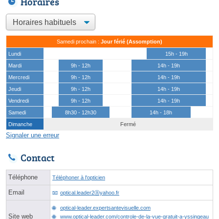
Horaires
Samedi prochain :
Jour férié (Assomption)
Lundi
15h - 19h
Mardi
9h - 12h
14h - 19h
Mercredi
9h - 12h
14h - 19h
Jeudi
9h - 12h
14h - 19h
Vendredi
9h - 12h
14h - 19h
Samedi
8h30 - 12h30
14h - 18h
Dimanche
Fermé
Signaler une erreur
Contact
Téléphone
Téléphoner à l'opticien
Email
optical.leader2ⓐyahoo.fr
optical-leader.expertsantevisuelle.com
Site web
www.optical-leader.com/controle-de-la-vue-gratuit-a-yssingeau