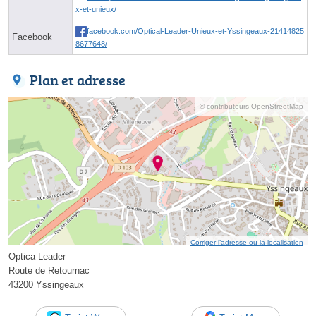
x-et-unieux/
facebook.com/Optical-Leader-Unieux-et-Yssingeaux-21414825
Facebook
8677648/
Plan et adresse
© contributeurs OpenStreetMap
Corriger l’adresse ou la localisation
Optica Leader
Route de Retournac
43200 Yssingeaux