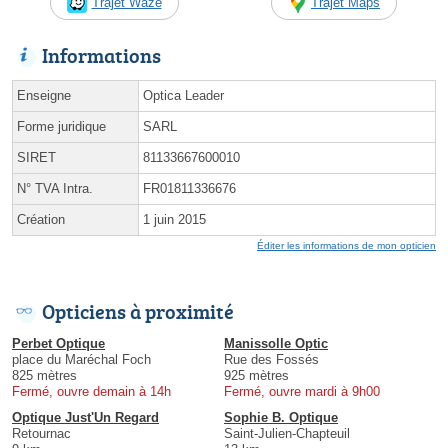
Trajet Waze
Trajet Maps
Informations
Enseigne
Optica Leader
Forme juridique
SARL
SIRET
81133667600010
N° TVA Intra.
FR01811336676
Création
1 juin 2015
Éditer les informations de mon opticien
Opticiens à proximité
Perbet Optique
Manissolle Optic
place du Maréchal Foch
Rue des Fossés
825 mètres
925 mètres
Fermé, ouvre demain à 14h
Fermé, ouvre mardi à 9h00
Optique Just'Un Regard
Sophie B. Optique
Retournac
Saint-Julien-Chapteuil