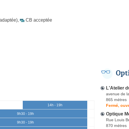
 adaptée)
,
CB acceptée
Opt
L'Atelier 
avenue de la
865 mètres
Fermé, ouvr
14h - 19h
Optique M
9h30 - 19h
Rue Louis Br
9h30 - 19h
870 mètres