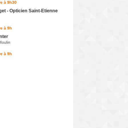
e à 9h30
et - Opticien Saint-Etienne
e à 9h
nter
oulin
e à 9h