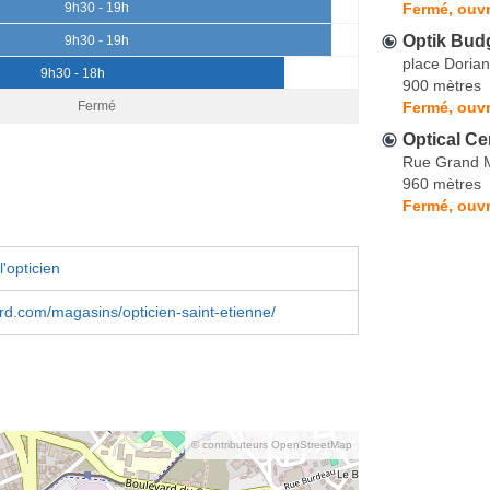
Fermé, ouvr
9h30 - 19h
Optik Budg
9h30 - 19h
place Dorian
9h30 - 18h
900 mètres
Fermé, ouvr
Fermé
Optical Ce
Rue Grand M
960 mètres
Fermé, ouvr
'opticien
rd.com/magasins/opticien-saint-etienne/
© contributeurs OpenStreetMap