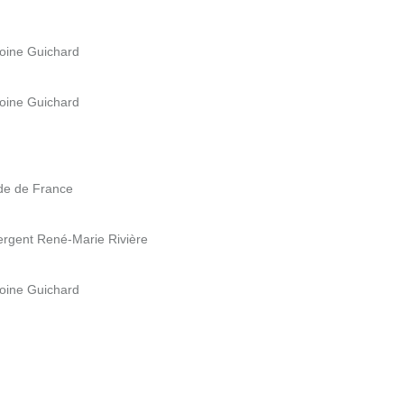
oine Guichard
oine Guichard
e de France
gent René-Marie Rivière
oine Guichard