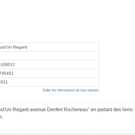
Just'Un Regard
5100012
745451
2021
Éditer les informations de mon opticien
ust'Un Regard avenue Denfert Rochereau" en partant des liens 
e
.