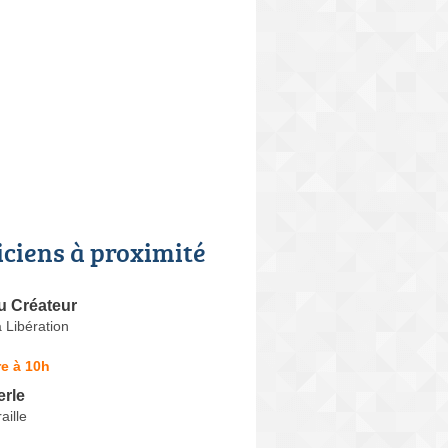
iciens à proximité
du Créateur
 Libération
e à 10h
erle
aille