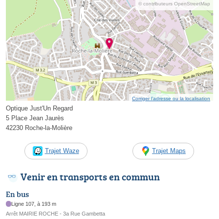
© contributeurs OpenStreetMap
Corriger l’adresse ou la localisation
Optique Just'Un Regard
5 Place Jean Jaurès
42230 Roche-la-Molière
Trajet Waze
Trajet Maps
Venir en transports en commun
En bus
Ligne 107, à 193 m
Arrêt MAIRIE ROCHE - 3a Rue Gambetta