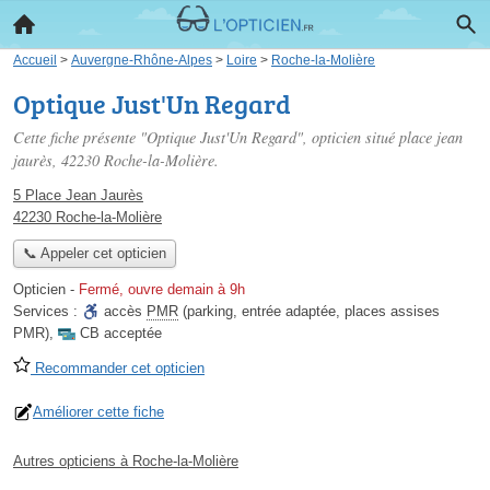
Accueil
>
Auvergne-Rhône-Alpes
>
Loire
>
Roche-la-Molière
Optique Just'Un Regard
Cette fiche présente "Optique Just'Un Regard", opticien situé
place jean
jaurès
, 42230 Roche-la-Molière.
5 Place Jean Jaurès
42230 Roche-la-Molière
📞 Appeler cet opticien
Opticien
-
Fermé, ouvre demain à 9h
Services :
accès
PMR
(parking, entrée adaptée, places assises
PMR)
,
CB acceptée
Recommander cet opticien
Améliorer cette fiche
Autres opticiens à Roche-la-Molière