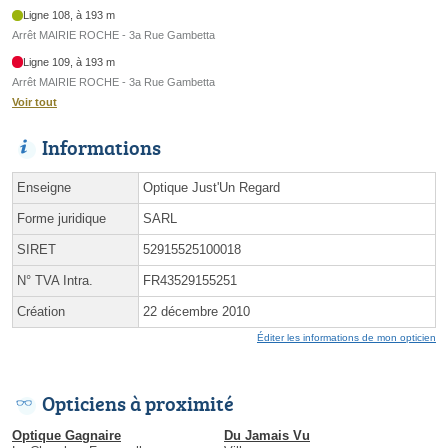
Ligne 108, à 193 m
Arrêt MAIRIE ROCHE - 3a Rue Gambetta
Ligne 109, à 193 m
Arrêt MAIRIE ROCHE - 3a Rue Gambetta
Voir tout
Informations
Enseigne
Optique Just'Un Regard
Forme juridique
SARL
SIRET
52915525100018
N° TVA Intra.
FR43529155251
Création
22 décembre 2010
Éditer les informations de mon opticien
Opticiens à proximité
Optique Gagnaire
Du Jamais Vu