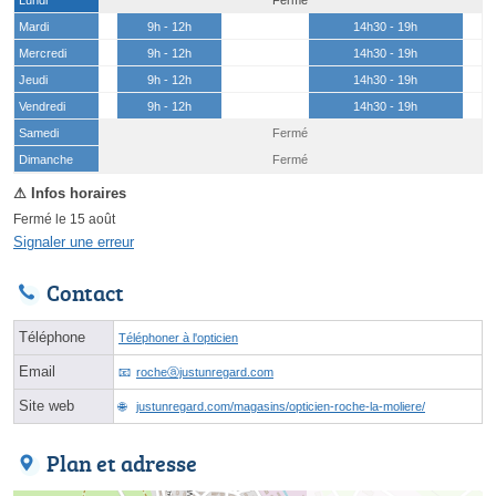
Mardi
9h - 12h
14h30 - 19h
Mercredi
9h - 12h
14h30 - 19h
Jeudi
9h - 12h
14h30 - 19h
Vendredi
9h - 12h
14h30 - 19h
Samedi
Fermé
(15 août)
Dimanche
Fermé
Fermé le 15 août
Signaler une erreur
Contact
Téléphone
Téléphoner à l'opticien
Email
rocheⓐjustunregard.com
Site web
justunregard.com/magasins/opticien-roche-la-moliere/
Plan et adresse