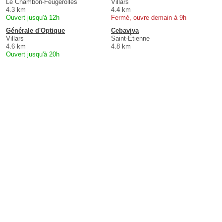
Le Chambon-Feugerolles
Villars
4.3 km
4.4 km
Ouvert jusqu'à 12h
Fermé, ouvre demain à 9h
Générale d'Optique
Cebaviva
Villars
Saint-Étienne
4.6 km
4.8 km
Ouvert jusqu'à 20h