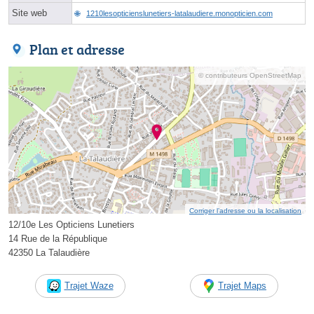
Site web
1210lesopticienslunetiers-latalaudiere.monopticien.com
Plan et adresse
© contributeurs OpenStreetMap
Corriger l’adresse ou la localisation
12/10e Les Opticiens Lunetiers
14 Rue de la République
42350 La Talaudière
Trajet Waze
Trajet Maps