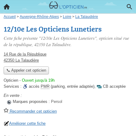
Accueil
>
Auvergne-Rhône-Alpes
>
Loire
>
La Talaudière
12/10e Les Opticiens Lunetiers
Cette fiche présente "12/10e Les Opticiens Lunetiers", opticien situé
rue
de la république
, 42350 La Talaudière.
14 Rue de la République
42350 La Talaudière
📞 Appeler cet opticien
Opticien
-
Ouvert jusqu'à 19h
Services :
accès
PMR
(parking, entrée adaptée)
,
CB acceptée
En vente :
Marques proposées :
Persol
Recommander cet opticien
Améliorer cette fiche