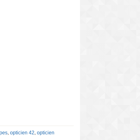
lpes
,
opticien 42
,
opticien