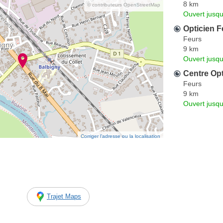
8 km
© contributeurs OpenStreetMap
Ouvert jusqu
Opticien F
Feurs
9 km
Ouvert jusqu
Centre Op
Feurs
9 km
Ouvert jusqu
Corriger l’adresse ou la localisation
Trajet Maps