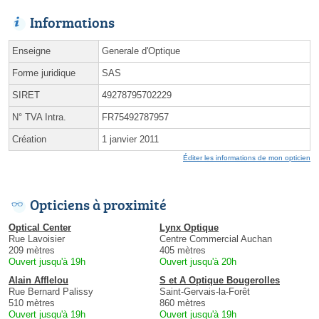
Informations
Enseigne
Generale d'Optique
Forme juridique
SAS
SIRET
49278795702229
N° TVA Intra.
FR75492787957
Création
1 janvier 2011
Éditer les informations de mon opticien
Opticiens à proximité
Optical Center
Lynx Optique
Rue Lavoisier
Centre Commercial Auchan
209 mètres
405 mètres
Ouvert jusqu'à 19h
Ouvert jusqu'à 20h
Alain Afflelou
S et A Optique Bougerolles
Rue Bernard Palissy
Saint-Gervais-la-Forêt
510 mètres
860 mètres
Ouvert jusqu'à 19h
Ouvert jusqu'à 19h