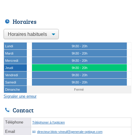
Horaires
Lundi
9h30 - 20h
Mardi
9h30 - 20h
Mercredi
9h30 - 20h
Jeudi
9h30 - 20h
Vendredi
9h30 - 20h
Samedi
9h30 - 20h
Dimanche
Fermé
Signaler une erreur
Contact
Téléphone
Téléphoner à l'opticien
Email
directeur.blois-vineuilⓐgenerale-optique.com