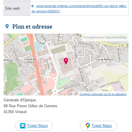
www.generale-optique.com/opticien/l/vineuil/99-rue-pierre-gilles-
Site web
de-gennes/1800417
Plan et adresse
© contributeurs OpenStreetMap
Corriger l’adresse ou la localisation
Générale d'Optique
99 Rue Pierre Gilles de Gennes
41350 Vineuil
Trajet Waze
Trajet Maps