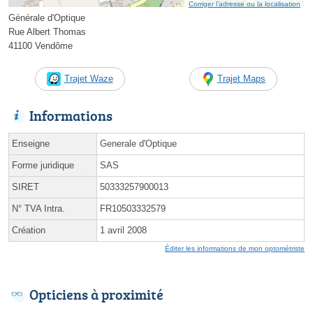
Corriger l’adresse ou la localisation
Générale d'Optique
Rue Albert Thomas
41100 Vendôme
Trajet Waze
Trajet Maps
Informations
Enseigne
Generale d'Optique
Forme juridique
SAS
SIRET
50333257900013
N° TVA Intra.
FR10503332579
Création
1 avril 2008
Éditer les informations de mon optométriste
Opticiens à proximité