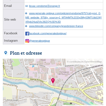
Email
lissac.vendomeⓐorange.fr
www.generale-optique.com/opticien/vendome/975?cid=yext_G
MB_website_975&y_source=1_MTA4MTk2ODg3My03MTUtbG9jY
Site web
XRpb24ud2Vic2l0ZQ%3D%3D
www.linkedin.com/company/grandvision-france
Facebook
facebook.com/generaledoptique/
Instagram
@generaleoptique
Plan et adresse
© contributeurs OpenStreetMap