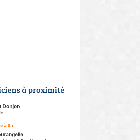
iciens à proximité
u Donjon
le
e à 9h
ourangelle