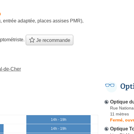
h
, entrée adaptée, places assises PMR)
,
ptométriste.
Je recommande
al-de-Cher
Opt
Optique d
Rue Nationa
11 mètres
Fermé, ouvr
14h - 19h
Optique T
14h - 19h