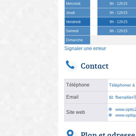
Mercredi
9h - 12h15
Jeudi
9h - 12h15
Vendredi
9h - 12h15
Samedi
9h - 12h15
Dimanche
Signaler une erreur
Contact
Téléphone
Téléphoner à l
Email
fbenaitier
www.optic
Site web
www.optiq
Plan et adresse