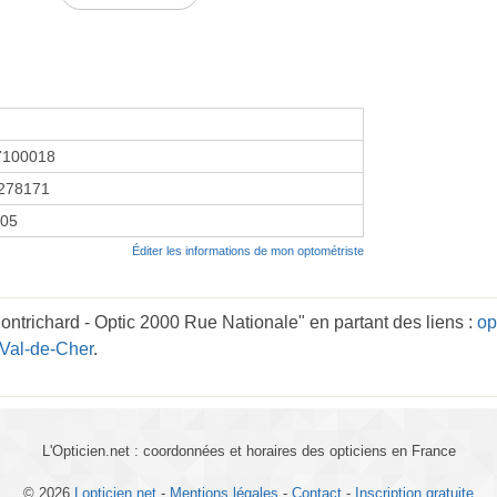
7100018
278171
005
Éditer les informations de mon optométriste
ontrichard - Optic 2000 Rue Nationale" en partant des liens :
op
-Val-de-Cher
.
L'Opticien.net : coordonnées et horaires des opticiens en France
© 2026
Lopticien.net
-
Mentions légales
-
Contact
-
Inscription gratuite