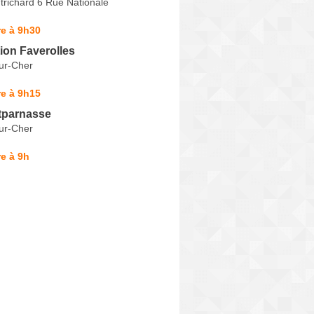
trichard 6 Rue Nationale
e à 9h30
ion Faverolles
sur-Cher
e à 9h15
tparnasse
sur-Cher
e à 9h