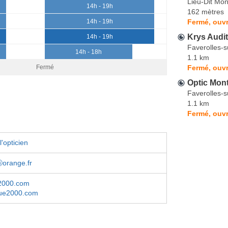
Lieu-Dit Mon
14h - 19h
162 mètres
Fermé, ouvr
14h - 19h
Krys Audit
14h - 19h
Faverolles-
14h - 18h
1.1 km
Fermé, ouvr
Fermé
Optic Mon
Faverolles-
1.1 km
Fermé, ouvr
'opticien
ⓐorange.fr
2000.com
ue2000.com