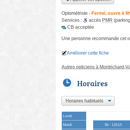
Optométriste
-
Fermé, ouvre à 9
Services :
accès
PMR
(parking
CB acceptée
Une personne
recommande
cet o
Améliorer cette fiche
Autres opticiens à Montrichard-V
Horaires
Lundi
Mardi
9h - 12h15