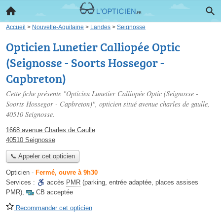
Accueil
>
Nouvelle-Aquitaine
>
Landes
>
Seignosse
Opticien Lunetier Calliopée Optic
(Seignosse - Soorts Hossegor -
Capbreton)
Cette fiche présente "Opticien Lunetier Calliopée Optic (Seignosse -
Soorts Hossegor - Capbreton)", opticien situé
avenue charles de gaulle
,
40510 Seignosse.
1668 avenue Charles de Gaulle
40510 Seignosse
📞 Appeler cet opticien
Opticien
-
Fermé, ouvre à 9h30
Services :
accès
PMR
(parking, entrée adaptée, places assises
PMR)
,
CB acceptée
Recommander cet opticien