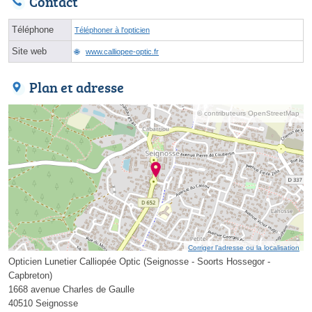
Contact
Téléphone
Téléphoner à l'opticien
Site web
www.calliopee-optic.fr
Plan et adresse
© contributeurs OpenStreetMap
Corriger l’adresse ou la localisation
Opticien Lunetier Calliopée Optic (Seignosse - Soorts Hossegor -
Capbreton)
1668 avenue Charles de Gaulle
40510 Seignosse