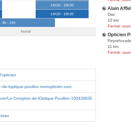
14h30 - 18h30
Alain Affle
Dax
14h30 - 18h30
10 km
9h - 16h
Fermé, ouvr
Fermé
Opticien P
Peyrehorad
11 km
Fermé, ouvr
'opticien
r-de-loptique-pouillon.monopticien.com
com/Le-Comptoir-de-lOptique-Pouillon-100420035
ssau