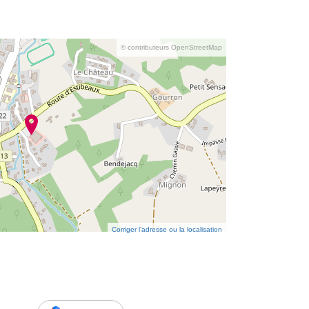
© contributeurs OpenStreetMap
Corriger l’adresse ou la localisation