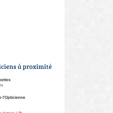
iciens à proximité
nettes
ta
e l'Opticienne
e demain à 9h