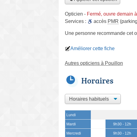
Opticien
-
Fermé, ouvre demain à
Services :
accès
PMR
(parking
Une personne
recommande
cet o
Améliorer cette fiche
Autres opticiens à Pouillon
Horaires
Lundi
Mardi
9h30 - 12h
Mercredi
9h30 - 12h