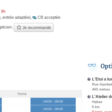
 9h
, entrée adaptée)
,
CB acceptée
pticien.
Je recommande
Opt
L'Etui a lu
Rue Gambet
460 mètres
Fermé
L'Atelier d
Habas
14h30 - 18h30
6 km
14h30 - 18h30
Fermé, ouvr