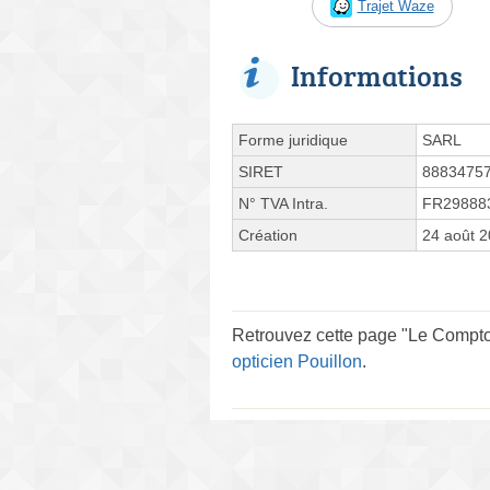
Trajet Waze
Informations
Forme juridique
SARL
SIRET
8883475
N° TVA Intra.
FR29888
Création
24 août 
Retrouvez cette page "Le Comptoi
opticien Pouillon
.