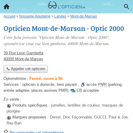
Accueil
>
Nouvelle-Aquitaine
>
Landes
>
Mont-de-Marsan
Opticien Mont-de-Marsan - Optic 2000
Cette fiche présente "Opticien Mont-de-Marsan - Optic 2000",
optométriste situé
rue léon gambetta
, 40000 Mont-de-Marsan.
39 Rue Léon Gambetta
40000 Mont-de-Marsan
📞 Appeler cet opticien
Optométriste
-
Fermé, ouvre à 9h
Services :
opticien à domicile
,
tiers payant
,
accès
PMR
(parking,
entrée adaptée, places assises PMR)
,
CB acceptée
En vente :
Produits spécifiques :
jumelles, lentilles de couleur, masques de
plongée
Marques proposées :
Diesel, Dior, Façonnable, GUCCI, Paul & Joe,
Ray-Ban
Recommander cet optométriste