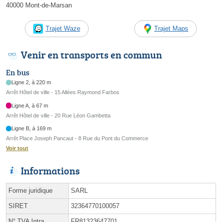
40000 Mont-de-Marsan
Trajet Waze
Trajet Maps
Venir en transports en commun
En bus
Ligne 2, à 220 m
Arrêt Hôtel de ville - 15 Allées Raymond Farbos
Ligne A, à 67 m
Arrêt Hôtel de ville - 20 Rue Léon Gambetta
Ligne B, à 169 m
Arrêt Place Joseph Pancaut - 8 Rue du Pont du Commerce
Voir tout
Informations
Forme juridique
SARL
SIRET
32364770100057
N° TVA Intra.
FR81323647701