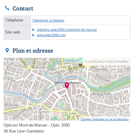
Contact
Téléphone
Téléphoner à l'opticien
opticiens.optic2000.com/mont-de-marsan
Site web
www.optic2000.com
Plan et adresse
© contributeurs OpenStreetMap
Corriger l’adresse ou la localisation
Opticien Mont-de-Marsan - Optic 2000
39 Rue Léon Gambetta