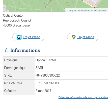
Corriger l’adresse ou la localisation
Optical Center
Rue Joseph Cugnot
40600 Biscarrosse
Trajet Waze
Trajet Maps
Informations
Enseigne
Optical Center
Forme juridique
SARL
SIRET
79473938300022
N° TVA Intra.
FR65794739383
Création
2 mai 2017
Éditer les informations de mon optométriste