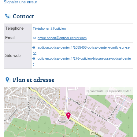
Signaler une erreur
Contact
Téléphone
Téléphoner à l'opticien
Email
emilie.nahonⓐoptical-center.com
audition.optical-center.fr/1055403-optical-center-romilly-sur-sei
ne
Site web
opticien.optical-center.fr/176-opticien-biscarrosse-optical-cente
r
Plan et adresse
© contributeurs OpenStreetMap