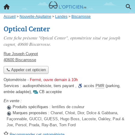
Accueil
>
Nouvelle-Aquitaine
>
Landes
>
Biscarrosse
Optical Center
Cette fiche présente "Optical Center", optométriste situé
rue joseph
cugnot
, 40600 Biscarrosse.
Rue Joseph Cugnot
40600 Biscarrosse
📞 Appeler cet opticien
Optométriste
-
Fermé, ouvre demain à 10h
Services :
audioprothésiste
,
tiers payant
,
accès
PMR
(parking,
entrée adaptée)
,
CB acceptée
En vente :
Produits spécifiques :
lentilles de couleur
Marques proposées :
Chanel, Chloé, Dior, Dolce & Gabbana,
Façonnable, GUCCI, GUESS, Hugo Boss, Lacoste, Oakley, Paul &
Joe, Persol, Prada, Ray-Ban, Tom Ford
Recommander cet optométriste