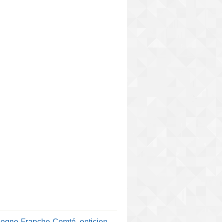
rgogne-Franche-Comté
,
opticien