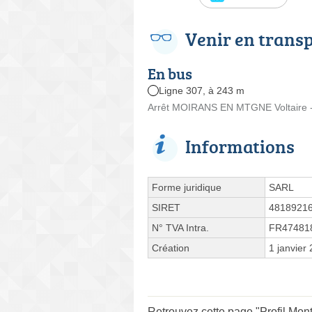
Venir en trans
En bus
Ligne 307, à 243 m
Arrêt MOIRANS EN MTGNE Voltaire - 
Informations
Forme juridique
SARL
SIRET
4818921
N° TVA Intra.
FR47481
Création
1 janvier
Retrouvez cette page "Profil Mon