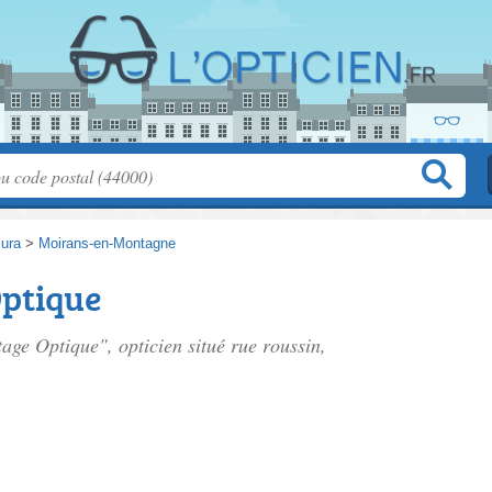
Jura
>
Moirans-en-Montagne
Optique
tage Optique", opticien situé
rue roussin
,