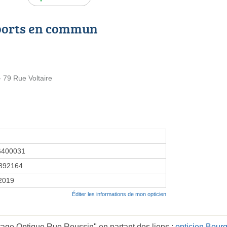
ports en commun
79 Rue Voltaire
6400031
892164
 2019
Éditer les informations de mon opticien
tage Optique Rue Roussin" en partant des liens :
opticien Bou