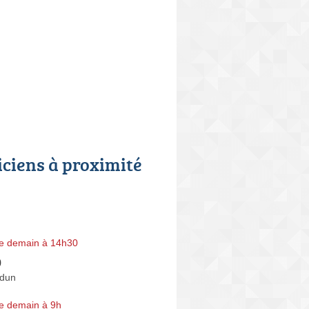
iciens à proximité
n
e demain à 14h30
9
rdun
e demain à 9h