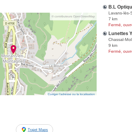
B.L Optiq
Lavans-lès-
© contributeurs OpenStreetMap
7 km
Fermé, ouvr
Lunettes 
Chassal-Mol
9 km
Fermé, ouvr
Corriger l’adresse ou la localisation
Trajet Maps