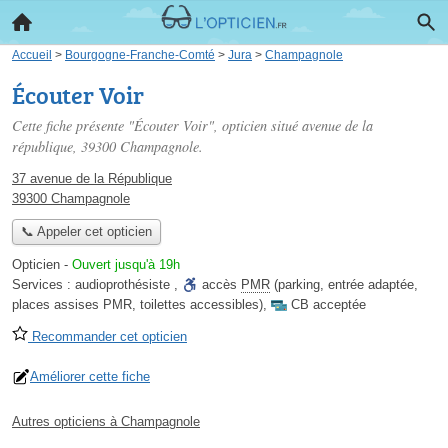
Accueil
>
Bourgogne-Franche-Comté
>
Jura
>
Champagnole
Écouter Voir
Cette fiche présente "Écouter Voir", opticien situé
avenue de la
république
, 39300 Champagnole.
37 avenue de la République
39300 Champagnole
📞 Appeler cet opticien
Opticien
-
Ouvert jusqu'à 19h
Services :
audioprothésiste
,
accès
PMR
(parking, entrée adaptée,
places assises PMR, toilettes accessibles)
,
CB acceptée
Recommander cet opticien
Améliorer cette fiche
Autres opticiens à Champagnole