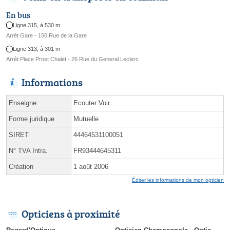
En bus
Ligne 315, à 530 m
Arrêt Gare - 150 Rue de la Gare
Ligne 313, à 301 m
Arrêt Place Prost Chalet - 26 Rue du General Leclerc
Informations
Enseigne
Ecouter Voir
Forme juridique
Mutuelle
SIRET
44464531100051
N° TVA Intra.
FR93444645311
Création
1 août 2006
Éditer les informations de mon opticien
Opticiens à proximité