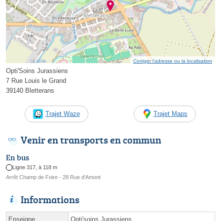
Corriger l’adresse ou la localisation
Opti'Soins Jurassiens
7 Rue Louis le Grand
39140 Bletterans
Trajet Waze
Trajet Maps
Venir en transports en commun
En bus
Ligne 317, à 118 m
Arrêt Champ de Foire - 28 Rue d'Amont
Informations
Enseigne
Opti'soins Jurassiens