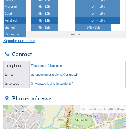
Mercredi
9h - 12h
14h - 19h
Jeudi
9h - 12h
14h - 19h
Vendredi
9h - 12h
14h - 19h
Samedi
9h - 12h
14h - 18h
Dimanche
Fermé
Signaler une erreur
Contact
Téléphone
Téléphoner à l'opticien
Email
optisoinsjurassiensⓐorange.fr
Site web
www.optisoins-jurassiens.fr
Plan et adresse
© contributeurs OpenStreetMap