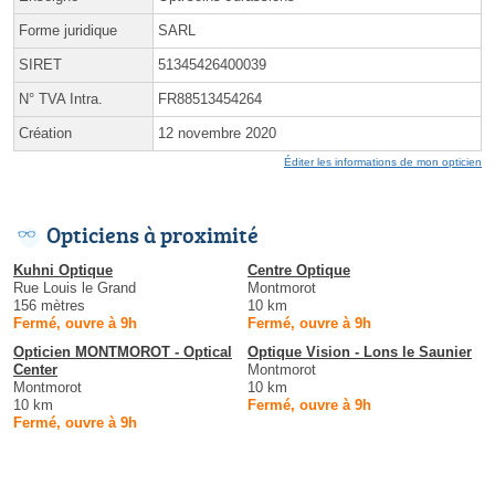
Forme juridique
SARL
SIRET
51345426400039
N° TVA Intra.
FR88513454264
Création
12 novembre 2020
Éditer les informations de mon opticien
Opticiens à proximité
Kuhni Optique
Centre Optique
Rue Louis le Grand
Montmorot
156 mètres
10 km
Fermé, ouvre à 9h
Fermé, ouvre à 9h
Opticien MONTMOROT - Optical
Optique Vision - Lons le Saunier
Center
Montmorot
Montmorot
10 km
10 km
Fermé, ouvre à 9h
Fermé, ouvre à 9h