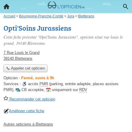
Accueil
>
Bourgogne-Franche-Comté
>
Jura
>
Bletterans
Opti'Soins Jurassiens
Cette fiche présente "Opti'Soins Jurassiens", opticien situé
rue louis le
grand
, 39140 Bletterans.
7 Rue Louis le Grand
39140 Bletterans
📞 Appeler cet opticien
Opticien
-
Fermé, ouvre à 9h
Services :
accès
PMR
(parking, entrée adaptée, places assises
PMR)
,
CB acceptée
,
uniquement sur
RDV
Recommander cet opticien
Améliorer cette fiche
Autres opticiens à Bletterans