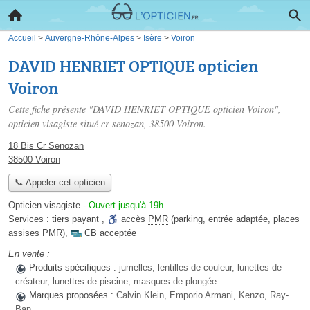
Accueil
>
Auvergne-Rhône-Alpes
>
Isère
>
Voiron
DAVID HENRIET OPTIQUE opticien
Voiron
Cette fiche présente "DAVID HENRIET OPTIQUE opticien Voiron",
opticien visagiste situé
cr senozan
, 38500 Voiron.
18 Bis Cr Senozan
38500 Voiron
📞 Appeler cet opticien
Opticien visagiste
-
Ouvert jusqu'à 19h
Services :
tiers payant
,
accès
PMR
(parking, entrée adaptée, places
assises PMR)
,
CB acceptée
En vente :
Produits spécifiques :
jumelles, lentilles de couleur, lunettes de
créateur, lunettes de piscine, masques de plongée
Marques proposées :
Calvin Klein, Emporio Armani, Kenzo, Ray-
Ban