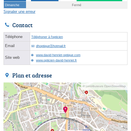
Dimanche
Fermé
Signaler une erreur
Contact
Téléphone
Téléphoner à l'opticien
Email
dhoptiqueⓐhotmail.fr
www.david-henriet-optique.com
Site web
www.opticien-david-henriet.fr
Plan et adresse
© contributeurs OpenStreetMap