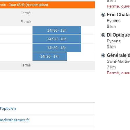
5 km
ain :
Jour férié (Assomption)
Fermé, ouvr
Fermé
Eric Chata
Eybens
Fermé
6 km
14h30 - 18h
Dl Optique
14h30 - 18h
Eybens
6 km
14h30 - 18h
Générale 
14h30 - 17h
Saint-Martin
Fermé
7 km
Fermé, ouvr
'opticien
uedesthermes.fr