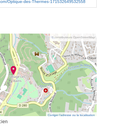
com/Optique-des-Thermes-171532649532558
© contributeurs OpenStreetMap
Corriger l’adresse ou la localisation
ien