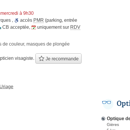
 mercredi à 9h30
rques
,
accès
PMR
(parking, entrée
CB acceptée
,
uniquement sur
RDV
les de couleur, masques de plongée
pticien visagiste.
Je recommande
'Uriage
Opt
Optique d
Gières