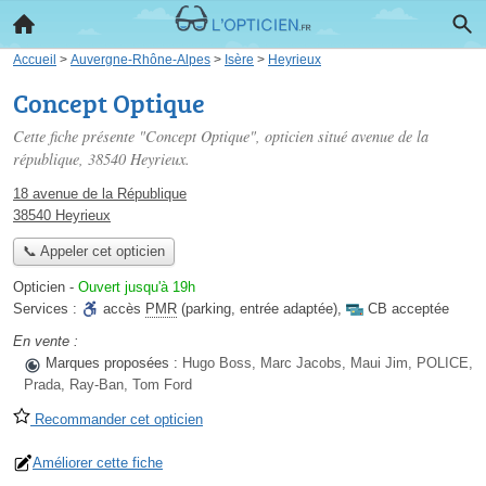
Accueil
>
Auvergne-Rhône-Alpes
>
Isère
>
Heyrieux
Concept Optique
Cette fiche présente "Concept Optique", opticien situé
avenue de la
république
, 38540 Heyrieux.
18 avenue de la République
38540 Heyrieux
📞 Appeler cet opticien
Opticien
-
Ouvert jusqu'à 19h
Services :
accès
PMR
(parking, entrée adaptée)
,
CB acceptée
En vente :
Marques proposées :
Hugo Boss, Marc Jacobs, Maui Jim, POLICE,
Prada, Ray-Ban, Tom Ford
Recommander cet opticien
Améliorer cette fiche