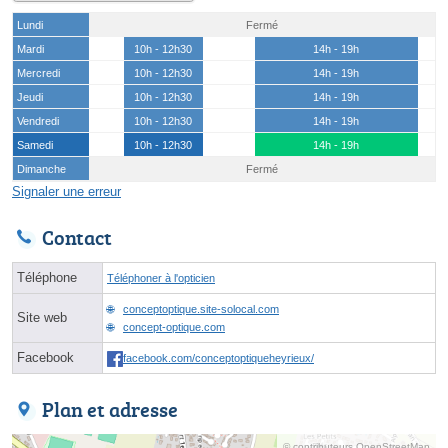
Lundi
Fermé
Mardi
10h - 12h30
14h - 19h
Mercredi
10h - 12h30
14h - 19h
Jeudi
10h - 12h30
14h - 19h
Vendredi
10h - 12h30
14h - 19h
Samedi
10h - 12h30
14h - 19h
Dimanche
Fermé
Signaler une erreur
Contact
Téléphone
Téléphoner à l'opticien
conceptoptique.site-solocal.com
Site web
concept-optique.com
Facebook
facebook.com/conceptoptiqueheyrieux/
Plan et adresse
© contributeurs OpenStreetMap