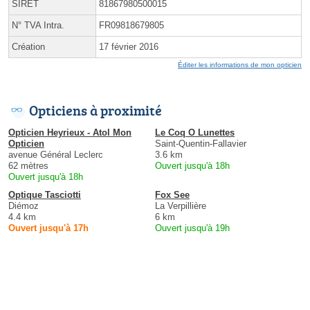
SIRET
81867980500015
N° TVA Intra.
FR09818679805
Création
17 février 2016
Éditer les informations de mon opticien
Opticiens à proximité
Opticien Heyrieux - Atol Mon
Le Coq O Lunettes
Opticien
Saint-Quentin-Fallavier
avenue Général Leclerc
3.6 km
62 mètres
Ouvert jusqu'à 18h
Ouvert jusqu'à 18h
Optique Tasciotti
Fox See
Diémoz
La Verpillière
4.4 km
6 km
Ouvert jusqu'à 17h
Ouvert jusqu'à 19h