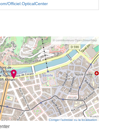
om/Officiel.OpticalCenter
© contributeurs OpenStreetMap
Corriger l’adresse ou la localisation
enter