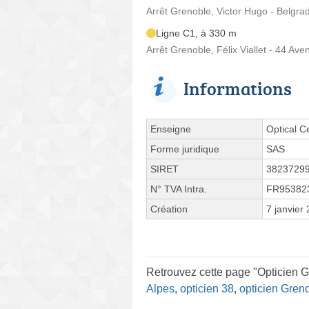
Arrêt Grenoble, Victor Hugo - Belgra
Ligne C1, à 330 m
Arrêt Grenoble, Félix Viallet - 44 Aven
Informations
Enseigne
Optical C
Forme juridique
SAS
SIRET
3823729
N° TVA Intra.
FR95382
Création
7 janvier
Retrouvez cette page "Opticien 
Alpes
,
opticien 38
,
opticien Gren