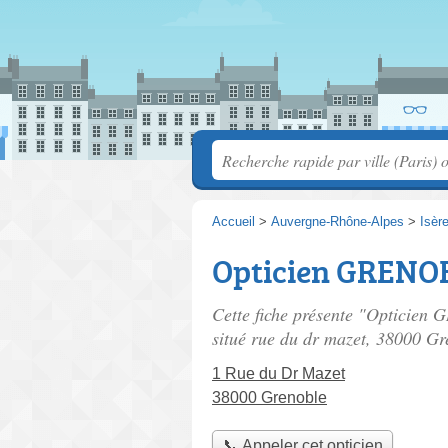
Accueil
>
Auvergne-Rhône-Alpes
>
Isèr
Opticien GRENOB
Cette fiche présente "Opticien
situé
rue du dr mazet
, 38000 Gr
1 Rue du Dr Mazet
38000 Grenoble
📞 Appeler cet opticien