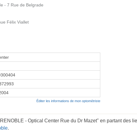
de - 7 Rue de Belgrade
ue Félix Viallet
enter
9300404
372993
 2004
Éditer les informations de mon optométriste
GRENOBLE - Optical Center Rue du Dr Mazet" en partant des li
oble
.