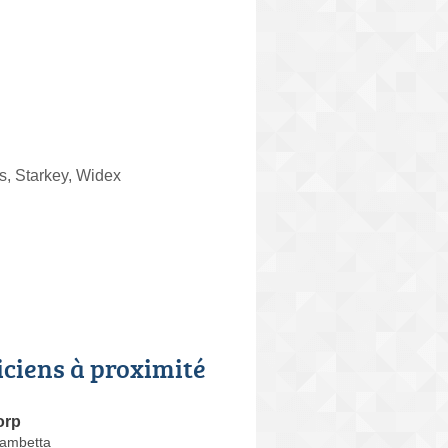
, Starkey, Widex
iciens à proximité
orp
Gambetta