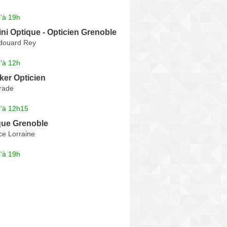
'à 19h
ini Optique - Opticien Grenoble
douard Rey
'à 12h
ker Opticien
rade
u'à 12h15
que Grenoble
ce Lorraine
'à 19h