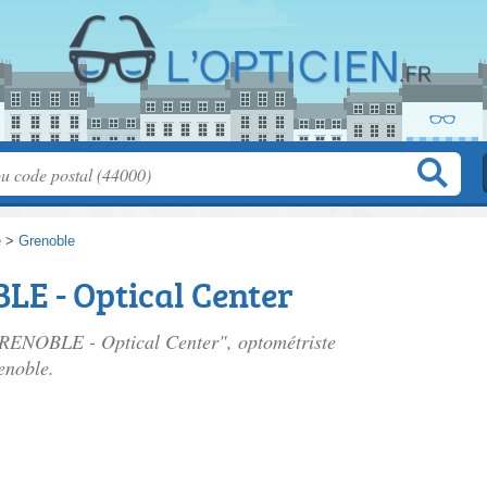
e
>
Grenoble
LE - Optical Center
 GRENOBLE - Optical Center", optométriste
enoble.