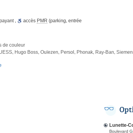
 payant
,
accès
PMR
(parking, entrée
es de couleur
GUESS, Hugo Boss, Ouïezen, Persol, Phonak, Ray-Ban, Siemens
e
Opt
Lunette-C
Boulevard 