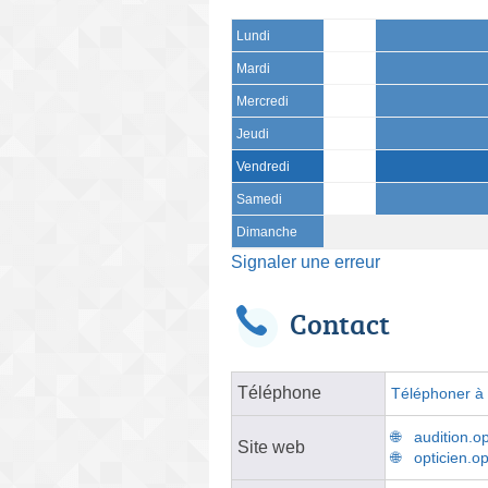
Lundi
Mardi
Mercredi
Jeudi
Vendredi
Samedi
Dimanche
Signaler une erreur
Contact
Téléphone
Téléphoner à l
audition.op
Site web
opticien.op