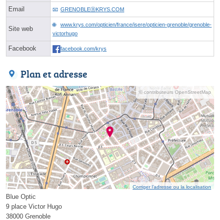
Email
GRENOBLEⓐKRYS.COM
www.krys.com/opticien/france/isere/opticien-grenoble/grenoble-
Site web
victorhugo
Facebook
facebook.com/krys
Plan et adresse
© contributeurs OpenStreetMap
Corriger l’adresse ou la localisation
Blue Optic
9 place Victor Hugo
38000 Grenoble