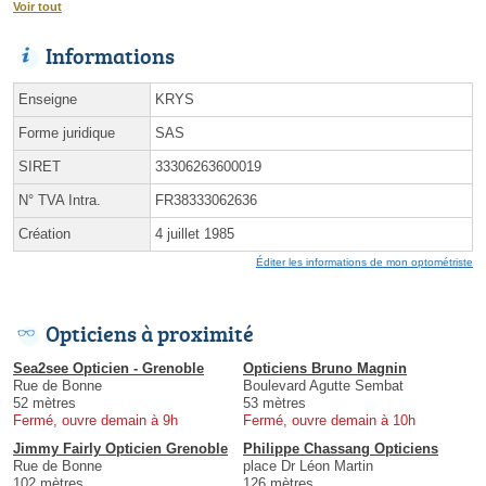
Voir tout
Informations
Enseigne
KRYS
Forme juridique
SAS
SIRET
33306263600019
N° TVA Intra.
FR38333062636
Création
4 juillet 1985
Éditer les informations de mon optométriste
Opticiens à proximité
Sea2see Opticien - Grenoble
Opticiens Bruno Magnin
Rue de Bonne
Boulevard Agutte Sembat
52 mètres
53 mètres
Fermé, ouvre demain à 9h
Fermé, ouvre demain à 10h
Jimmy Fairly Opticien Grenoble
Philippe Chassang Opticiens
Rue de Bonne
place Dr Léon Martin
102 mètres
126 mètres