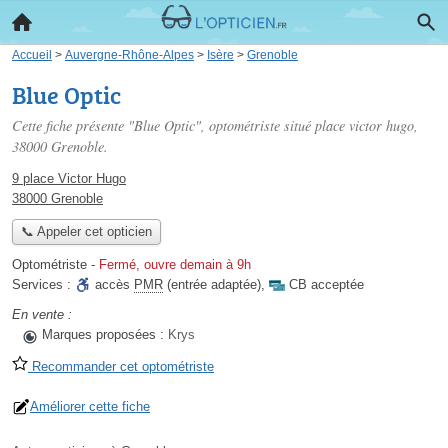
Accueil
>
Auvergne-Rhône-Alpes
>
Isère
>
Grenoble
Blue Optic
Cette fiche présente "Blue Optic", optométriste situé
place victor hugo
,
38000 Grenoble.
9 place Victor Hugo
38000 Grenoble
📞 Appeler cet opticien
Optométriste
-
Fermé, ouvre demain à 9h
Services :
accès
PMR
(entrée adaptée)
,
CB acceptée
En vente :
Marques proposées :
Krys
Recommander cet optométriste
Améliorer cette fiche