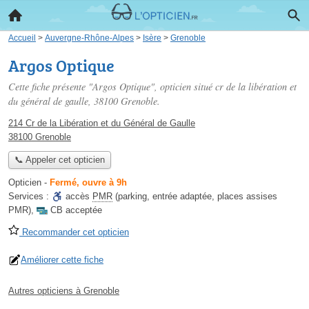
Accueil
>
Auvergne-Rhône-Alpes
>
Isère
>
Grenoble
Argos Optique
Cette fiche présente "Argos Optique", opticien situé
cr de la libération et
du général de gaulle
, 38100 Grenoble.
214 Cr de la Libération et du Général de Gaulle
38100 Grenoble
📞 Appeler cet opticien
Opticien
-
Fermé, ouvre à 9h
Services :
accès
PMR
(parking, entrée adaptée, places assises
PMR)
,
CB acceptée
Recommander cet opticien
Améliorer cette fiche
Autres opticiens à Grenoble