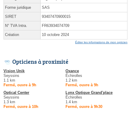
Forme juridique
SAS
SIRET
93407470900015
N° TVA Intra.
FR63934074709
Création
10 octobre 2024
Éditer les informations de mon opticien
Opticiens à proximité
Vision Unik
Oxance
Seyssins
Échirolles
1.1 km
1.2 km
Fermé, ouvre à 9h
Fermé, ouvre à 9h
Optical Center
Lynx Optique Grand'place
Seyssins
Échirolles
1.3 km
1.4 km
Fermé, ouvre à 10h
Fermé, ouvre à 9h30