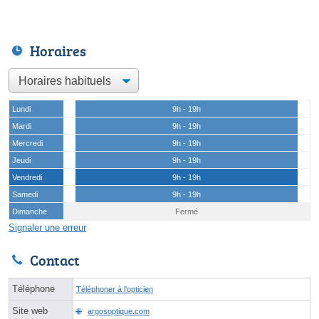
Horaires
Lundi
9h - 19h
Mardi
9h - 19h
Mercredi
9h - 19h
Jeudi
9h - 19h
Vendredi
9h - 19h
Samedi
9h - 19h
Dimanche
Fermé
Signaler une erreur
Contact
Téléphone
Téléphoner à l'opticien
Site web
argosoptique.com