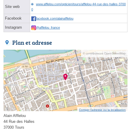
www.afflelou.com/opticien/tours/afflelou-44-rue-des-halles-3700
Site web
0
Facebook
facebook.com/alainafflelou
Instagram
@afflelou_france
Plan et adresse
© contributeurs OpenStreetMap
Corriger l’adresse ou la localisation
Alain Afflelou
44 Rue des Halles
37000 Tours