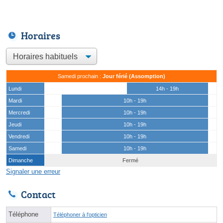
Horaires
Samedi prochain :
Jour férié (Assomption)
Lundi
14h - 19h
Mardi
10h - 19h
Mercredi
10h - 19h
Jeudi
10h - 19h
Vendredi
10h - 19h
Samedi
10h - 19h
Dimanche
Fermé
Signaler une erreur
Contact
Téléphone
Téléphoner à l'opticien