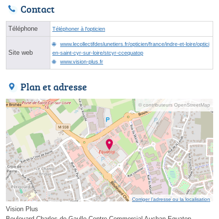
Contact
Téléphone
Téléphoner à l'opticien
www.lecollectifdeslunetiers.fr/opticien/france/indre-et-loire/optici
Site web
en-saint-cyr-sur-loire/stcyr-ccequatop
www.vision-plus.fr
Plan et adresse
© contributeurs OpenStreetMap
Corriger l’adresse ou la localisation
Vision Plus
Boulevard Charles de Gaulle Centre Commercial Auchan Equatop