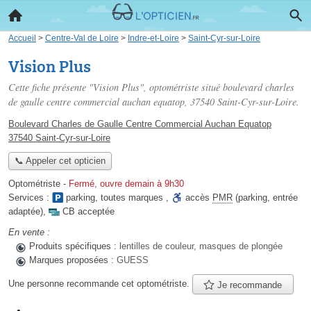
Accueil
>
Centre-Val de Loire
>
Indre-et-Loire
>
Saint-Cyr-sur-Loire
Vision Plus
Cette fiche présente "Vision Plus", optométriste situé
boulevard charles
de gaulle centre commercial auchan equatop
, 37540 Saint-Cyr-sur-Loire.
Boulevard Charles de Gaulle Centre Commercial Auchan Equatop
37540 Saint-Cyr-sur-Loire
📞 Appeler cet opticien
Optométriste
-
Fermé, ouvre demain à 9h30
Services :
parking
,
toutes marques
,
accès
PMR
(parking, entrée
adaptée)
,
CB acceptée
En vente :
Produits spécifiques :
lentilles de couleur, masques de plongée
Marques proposées :
GUESS
Une personne
recommande
cet optométriste.
Je recommande