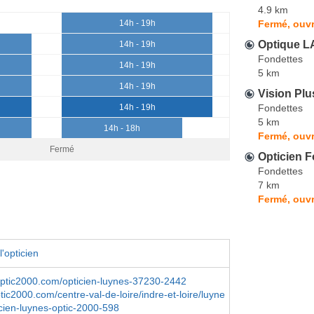
4.9 km
Fermé, ouvr
14h - 19h
Optique 
14h - 19h
Fondettes
14h - 19h
5 km
14h - 19h
Vision Plu
Fondettes
14h - 19h
5 km
14h - 18h
Fermé, ouvr
Fermé
Opticien F
Fondettes
7 km
Fermé, ouvr
'opticien
optic2000.com/opticien-luynes-37230-2442
tic2000.com/centre-val-de-loire/indre-et-loire/luyne
cien-luynes-optic-2000-598