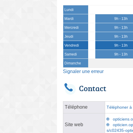
Lundi
Mardi
9h - 13h
Mercredi
9h - 13h
Jeudi
9h - 13h
Vendredi
9h - 13h
Samedi
9h - 13h
Dimanche
Signaler une erreur
Contact
Téléphone
Téléphoner à l
opticiens.
Site web
opticien.op
s/c02435-opti