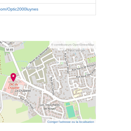
com/Optic2000luynes
© contributeurs OpenStreetMap
Corriger l’adresse ou la localisation