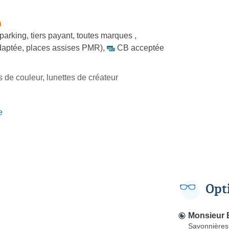
h
parking
,
tiers payant
,
toutes marques
,
daptée, places assises PMR)
,
CB acceptée
es de couleur, lunettes de créateur
e
Opt
Monsieur 
Savonnières