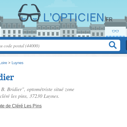
Loire
>
Luynes
dier
 B. Bridier", optométriste situé
zone
cléré les pins
, 37230 Luynes.
ute de Cléré Les Pins