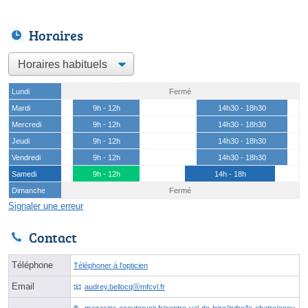
Horaires
Lundi
Fermé
Mardi
9h - 12h
14h30 - 18h30
Mercredi
9h - 12h
14h30 - 18h30
Jeudi
9h - 12h
14h30 - 18h30
Vendredi
9h - 12h
14h30 - 18h30
Samedi
9h - 12h
14h - 18h
Dimanche
Fermé
Signaler une erreur
Contact
Téléphone
Téléphoner à l'opticien
Email
audrey.bellocqⓐmfcvl.fr
magasins.ecoutervoir.fr/centre-val-de-loire/indre/la-chatre/ecou