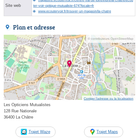
Site web
ter-voir-optique-mutualiste-674?locale=fr
www.ecoutervoir.fr/trouver-un-magasin/la-chatre
Plan et adresse
© contributeurs OpenStreetMap
Corriger l’adresse ou la localisation
Les Opticiens Mutualistes
128 Rue Nationale
36400 La Châtre
Trajet Waze
Trajet Maps