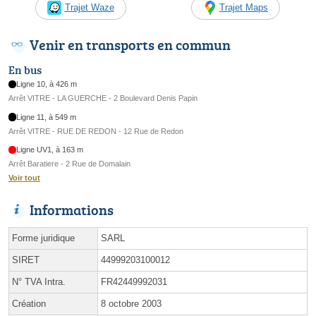
Trajet Waze
Trajet Maps
Venir en transports en commun
En bus
Ligne 10, à 426 m
Arrêt VITRE - LA GUERCHE - 2 Boulevard Denis Papin
Ligne 11, à 549 m
Arrêt VITRE - RUE DE REDON - 12 Rue de Redon
Ligne UV1, à 163 m
Arrêt Baratiere - 2 Rue de Domalain
Voir tout
Informations
Forme juridique
SARL
SIRET
44999203100012
N° TVA Intra.
FR42449992031
Création
8 octobre 2003