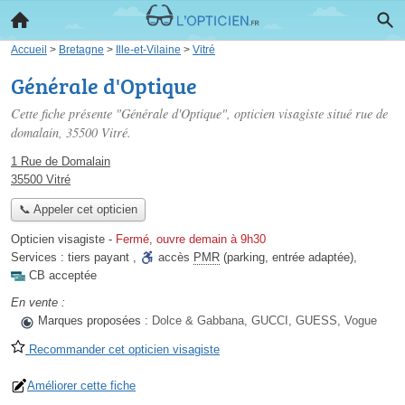
Accueil
>
Bretagne
>
Ille-et-Vilaine
>
Vitré
Générale d'Optique
Cette fiche présente "Générale d'Optique", opticien visagiste situé
rue de
domalain
, 35500 Vitré.
1 Rue de Domalain
35500 Vitré
📞 Appeler cet opticien
Opticien visagiste
-
Fermé, ouvre demain à 9h30
Services :
tiers payant
,
accès
PMR
(parking, entrée adaptée)
,
CB acceptée
En vente :
Marques proposées :
Dolce & Gabbana, GUCCI, GUESS, Vogue
Recommander cet opticien visagiste
Améliorer cette fiche