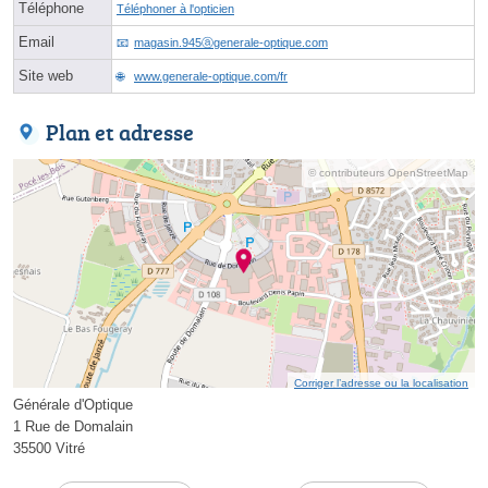
Téléphone
Téléphoner à l'opticien
Email
magasin.945ⓐgenerale-optique.com
Site web
www.generale-optique.com/fr
Plan et adresse
© contributeurs OpenStreetMap
Corriger l’adresse ou la localisation
Générale d'Optique
1 Rue de Domalain
35500 Vitré