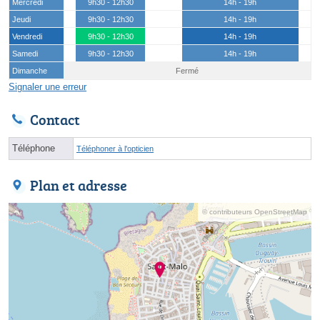
Mercredi
9h30 - 12h30
14h - 19h
Jeudi
9h30 - 12h30
14h - 19h
Vendredi
9h30 - 12h30
14h - 19h
Samedi
9h30 - 12h30
14h - 19h
Dimanche
Fermé
Signaler une erreur
Contact
Téléphone
Téléphoner à l'opticien
Plan et adresse
© contributeurs OpenStreetMap