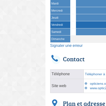
Mardi
Mercredi
Jeudi
Vendredi
Samedi
Dimanche
Signaler une erreur
Contact
Téléphone
Téléphoner à l
opticiens.
Site web
www.optic
Plan et adresse