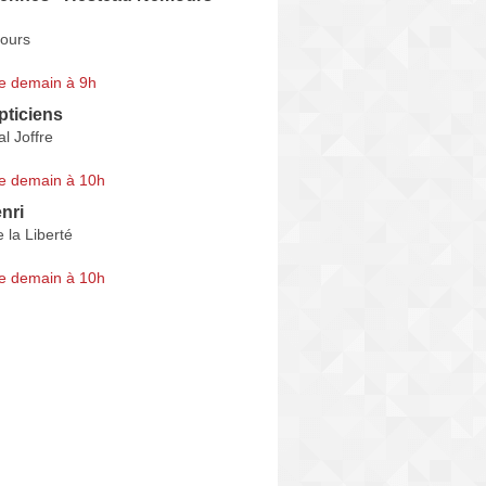
ours
e demain à 9h
pticiens
l Joffre
e demain à 10h
nri
 la Liberté
e demain à 10h