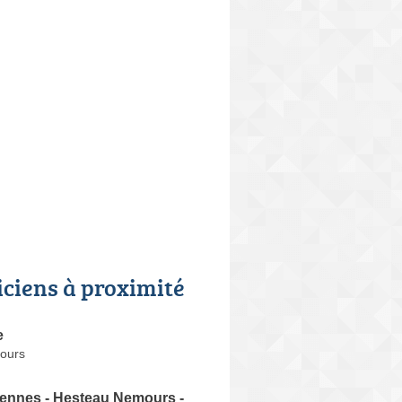
iciens à proximité
e
ours
Rennes - Hesteau Nemours -