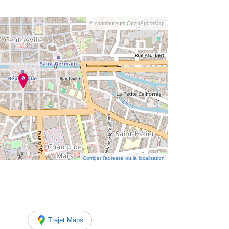
© contributeurs OpenStreetMap
Corriger l’adresse ou la localisation
Trajet Maps