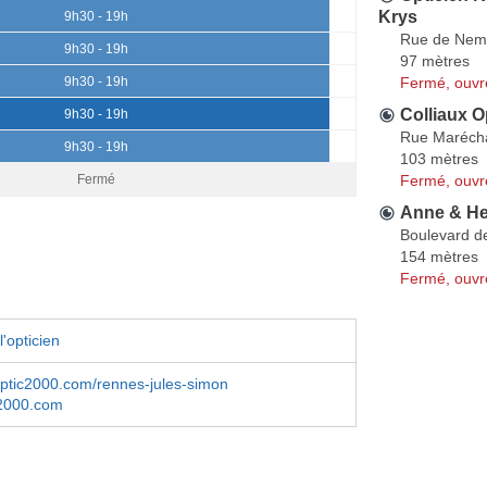
Krys
9h30 - 19h
Rue de Nem
9h30 - 19h
97 mètres
Fermé, ouvr
9h30 - 19h
Colliaux O
9h30 - 19h
Rue Marécha
9h30 - 19h
103 mètres
Fermé, ouvr
Fermé
Anne & He
Boulevard de
154 mètres
Fermé, ouvr
'opticien
optic2000.com/rennes-jules-simon
2000.com