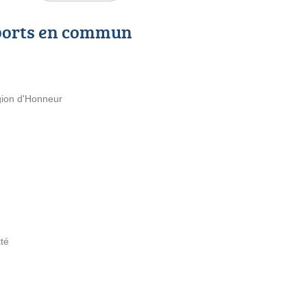
ports en commun
gion d'Honneur
té