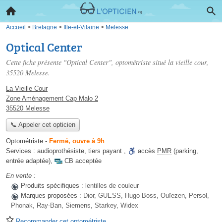
Accueil
>
Bretagne
>
Ille-et-Vilaine
>
Melesse
Optical Center
Cette fiche présente "Optical Center", optométriste situé
la vieille cour
,
35520 Melesse.
La Vieille Cour
Zone Aménagement Cap Malo 2
35520 Melesse
📞 Appeler cet opticien
Optométriste
-
Fermé, ouvre à 9h
Services :
audioprothésiste
,
tiers payant
,
accès
PMR
(parking,
entrée adaptée)
,
CB acceptée
En vente :
Produits spécifiques :
lentilles de couleur
Marques proposées :
Dior, GUESS, Hugo Boss, Ouïezen, Persol,
Phonak, Ray-Ban, Siemens, Starkey, Widex
Recommander cet optométriste