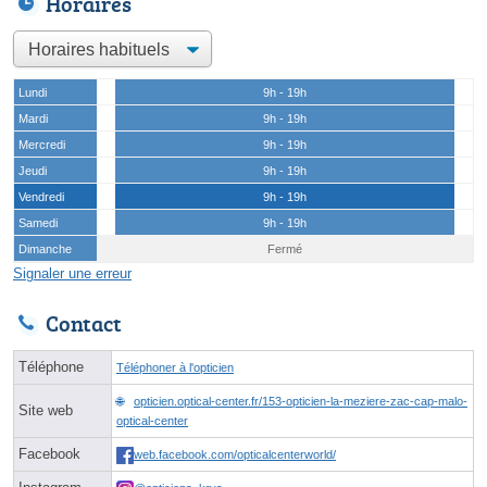
Horaires
Lundi
9h - 19h
Mardi
9h - 19h
Mercredi
9h - 19h
Jeudi
9h - 19h
Vendredi
9h - 19h
Samedi
9h - 19h
Dimanche
Fermé
Signaler une erreur
Contact
Téléphone
Téléphoner à l'opticien
opticien.optical-center.fr/153-opticien-la-meziere-zac-cap-malo-
Site web
optical-center
Facebook
web.facebook.com/opticalcenterworld/