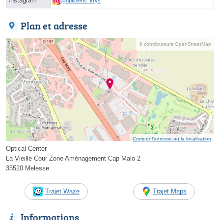
Instagram
@opticiens_krys
Plan et adresse
© contributeurs OpenStreetMap
Corriger l’adresse ou la localisation
Optical Center
La Vieille Cour Zone Aménagement Cap Malo 2
35520 Melesse
Trajet Waze
Trajet Maps
Informations