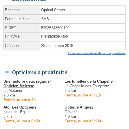
Enseigne
Optical Center
Forme juridique
SAS
SIRET
52935748500190
N° TVA Intra.
FR10529357485
Création
28 septembre 2018
Éditer les informations de mon optométriste
Opticiens à proximité
Une histoire deux regards-
Les lunettes de la Chapelle
Opticien Melesse
La Chapelle-des-Fougeretz
La Métairie
2.5 km
2.3 km
Fermé, ouvre à 9h15
Fermé, ouvre à 9h
Atol Les Opticiens
Optique Anquez
place de l'Église
Gévezé
3 km
4.9 km
Fermé, ouvre à 9h30
Fermé, ouvre à 9h30