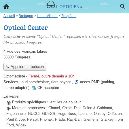
Accueil
>
Bretagne
>
Ille-et-Vilaine
>
Fougères
Optical Center
Cette fiche présente "Optical Center", optométriste situé
rue des français
libres
, 35300 Fougères.
4 Rue des Français Libres
35300 Fougères
📞 Appeler cet opticien
Optométriste
-
Fermé, ouvre demain à 10h
Services :
audioprothésiste
,
tiers payant
,
accès
PMR
(parking,
entrée adaptée)
,
CB acceptée
En vente :
Produits spécifiques :
lentilles de couleur
Marques proposées :
Chanel, Chloé, Dior, Dolce & Gabbana,
Façonnable, GUCCI, GUESS, Hugo Boss, Lacoste, Oakley, Ouïezen,
Paul & Joe, Persol, Phonak, Prada, Ray-Ban, Siemens, Starkey, Tom
Ford, Widex