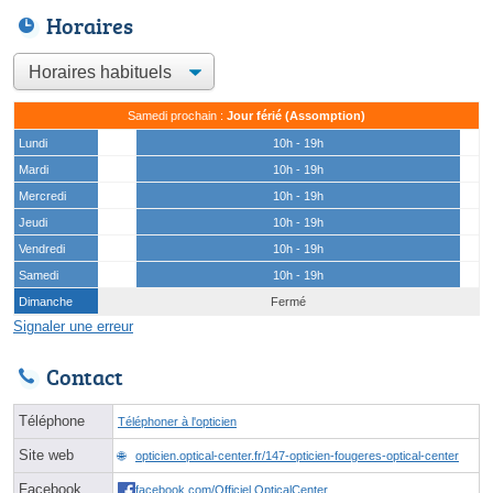
Horaires
Samedi prochain :
Jour férié (Assomption)
Lundi
10h - 19h
Mardi
10h - 19h
Mercredi
10h - 19h
Jeudi
10h - 19h
Vendredi
10h - 19h
Samedi
10h - 19h
Dimanche
Fermé
Signaler une erreur
Contact
Téléphone
Téléphoner à l'opticien
Site web
opticien.optical-center.fr/147-opticien-fougeres-optical-center
Facebook
facebook.com/Officiel.OpticalCenter