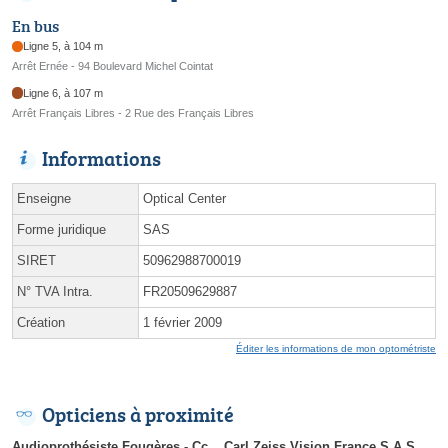
En bus
Ligne 5, à 104 m
Arrêt Ernée - 94 Boulevard Michel Cointat
Ligne 6, à 107 m
Arrêt Français Libres - 2 Rue des Français Libres
Informations
Enseigne
Optical Center
Forme juridique
SAS
SIRET
50962988700019
N° TVA Intra.
FR20509629887
Création
1 février 2009
Éditer les informations de mon optométriste
Opticiens à proximité
Audioprothésiste Fougères - Cc
Carl Zeiss Vision France S.A.S