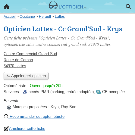
Accueil
>
Occitanie
>
Hérault
>
Lattes
Opticien Lattes - Cc Grand'Sud - Krys
Cette fiche présente "Opticien Lattes - Cc Grand'Sud - Krys",
optométriste situé
centre commercial grand sud
, 34970 Lattes.
Centre Commercial Grand Sud
Route de Carnon
34970 Lattes
📞 Appeler cet opticien
Optométriste
-
Ouvert jusqu'à 20h
Services :
accès
PMR
(parking, entrée adaptée)
,
CB acceptée
En vente :
Marques proposées :
Krys, Ray-Ban
Recommander cet optométriste
Améliorer cette fiche