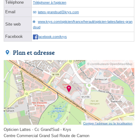
Téléphone
Téléphoner à l'opticien
Email
lattes-grandsudⓐkrys.com
www.krys.com/opticien/france/herault/opticien-lattes/lattes-gran
Site web
dsud
Facebook
facebook.com/krys
Plan et adresse
© contributeurs OpenStreetMap
Corriger l’adresse ou la localisation
Opticien Lattes - Cc Grand'Sud - Krys
Centre Commercial Grand Sud Route de Carnon