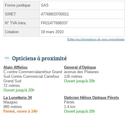
Forme juridique
SAS
SIRET
47768833700021
N° TVA Intra.
FR21477688337
Création
19 mars 2010
Éditer les informations de mon optométriste
Opticiens à proximité
Alain Afflelou
General d'Optique
C.centre Commercialarrefour Grand
avenue des Platanes
Sud Centre Commercial Carrefour
126 mètres
Grand Sud
Ouvert jusqu'à 20h
72 mètres
Ouvert jusqu'à 20h
La Lunetterie 34
Opticien Hélios Optique Pérols
Mauguio
Pérols
985 mètres
1.4 km
Fermé, ouvre à 14h
Ouvert jusqu'à 20h