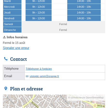
Mardi
9h - 12h30
14h30 - 19h
Mercredi
9h - 12h30
14h30 - 19h
Jeudi
9h - 12h30
14h30 - 19h
Vendredi
9h - 12h30
14h30 - 19h
Samedi
Fermé
(15 août)
Dimanche
Fermé
Fermé le 15 août
Signaler une erreur
Contact
Téléphone
Téléphoner à l'opticien
Email
visioptic-ammⓐorange.fr
Plan et adresse
© contributeurs OpenStreetMap