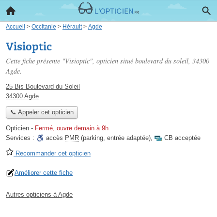
Accueil
>
Occitanie
>
Hérault
>
Agde
Visioptic
Cette fiche présente "Visioptic", opticien situé
boulevard du soleil
, 34300
Agde.
25 Bis Boulevard du Soleil
34300 Agde
📞 Appeler cet opticien
Opticien
-
Fermé, ouvre demain à 9h
Services :
accès
PMR
(parking, entrée adaptée)
,
CB acceptée
Recommander cet opticien
Améliorer cette fiche
Autres opticiens à Agde