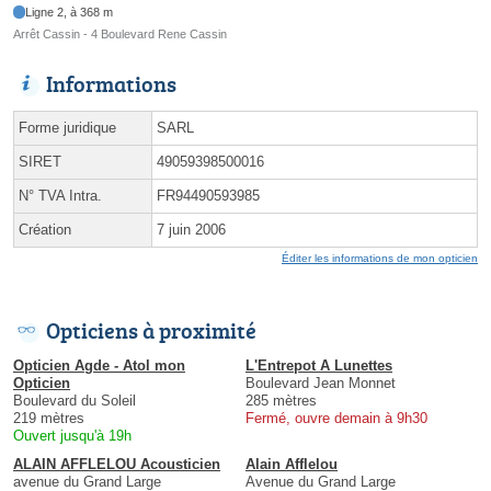
Ligne 2, à 368 m
Arrêt Cassin - 4 Boulevard Rene Cassin
Informations
Forme juridique
SARL
SIRET
49059398500016
N° TVA Intra.
FR94490593985
Création
7 juin 2006
Éditer les informations de mon opticien
Opticiens à proximité
Opticien Agde - Atol mon
L'Entrepot A Lunettes
Opticien
Boulevard Jean Monnet
Boulevard du Soleil
285 mètres
219 mètres
Fermé, ouvre demain à 9h30
Ouvert jusqu'à 19h
ALAIN AFFLELOU Acousticien
Alain Afflelou
avenue du Grand Large
Avenue du Grand Large