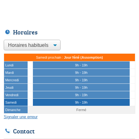
Horaires
Samedi prochain :
Jour férié (Assomption)
Lundi
9h - 19h
Mardi
9h - 19h
Mercredi
9h - 19h
Jeudi
9h - 19h
Vendredi
9h - 19h
Samedi
9h - 19h
Dimanche
Fermé
Signaler une erreur
Contact