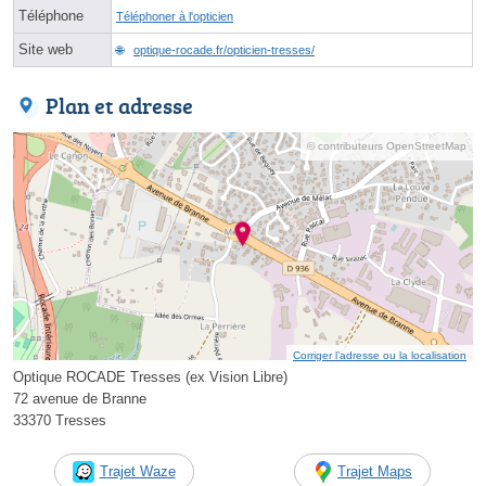
Téléphone
Téléphoner à l'opticien
Site web
optique-rocade.fr/opticien-tresses/
Plan et adresse
© contributeurs OpenStreetMap
Corriger l’adresse ou la localisation
Optique ROCADE Tresses (ex Vision Libre)
72 avenue de Branne
33370 Tresses
Trajet Waze
Trajet Maps