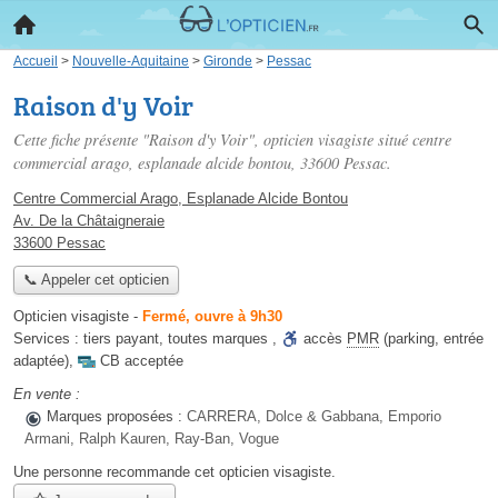
Accueil
>
Nouvelle-Aquitaine
>
Gironde
>
Pessac
Raison d'y Voir
Cette fiche présente "Raison d'y Voir", opticien visagiste situé
centre
commercial arago, esplanade alcide bontou
, 33600 Pessac.
Centre Commercial Arago, Esplanade Alcide Bontou
Av. De la Châtaigneraie
33600 Pessac
📞 Appeler cet opticien
Opticien visagiste
-
Fermé, ouvre à 9h30
Services :
tiers payant
,
toutes marques
,
accès
PMR
(parking, entrée
adaptée)
,
CB acceptée
En vente :
Marques proposées :
CARRERA, Dolce & Gabbana, Emporio
Armani, Ralph Kauren, Ray-Ban, Vogue
Une personne
recommande
cet opticien visagiste.