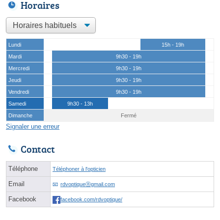
Horaires
Lundi
15h - 19h
Mardi
9h30 - 19h
Mercredi
9h30 - 19h
Jeudi
9h30 - 19h
Vendredi
9h30 - 19h
Samedi
9h30 - 13h
Dimanche
Fermé
Signaler une erreur
Contact
Téléphone
Téléphoner à l'opticien
Email
rdvoptiqueⓐgmail.com
Facebook
facebook.com/rdvoptique/