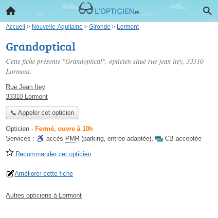
Accueil
>
Nouvelle-Aquitaine
>
Gironde
>
Lormont
Grandoptical
Cette fiche présente "Grandoptical", opticien situé
rue jean itey
, 33310
Lormont.
Rue Jean Itey
33310 Lormont
📞 Appeler cet opticien
Opticien
-
Fermé, ouvre à 10h
Services :
accès
PMR
(parking, entrée adaptée)
,
CB acceptée
Recommander cet opticien
Améliorer cette fiche
Autres opticiens à Lormont