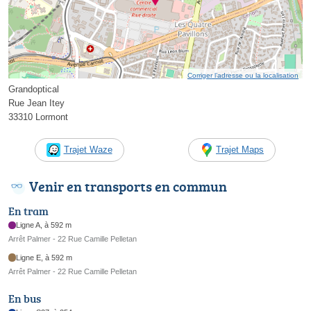
Corriger l’adresse ou la localisation
Grandoptical
Rue Jean Itey
33310 Lormont
Trajet Waze
Trajet Maps
Venir en transports en commun
En tram
Ligne A, à 592 m
Arrêt Palmer - 22 Rue Camille Pelletan
Ligne E, à 592 m
Arrêt Palmer - 22 Rue Camille Pelletan
En bus