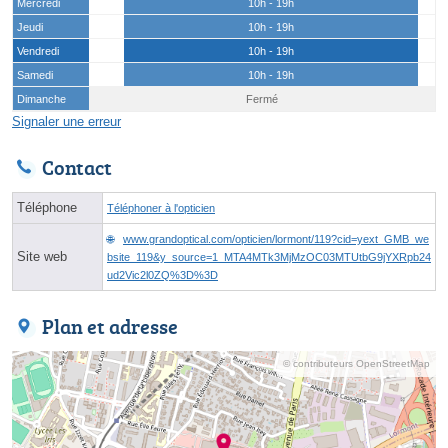
Mercredi
10h - 19h
Jeudi
10h - 19h
Vendredi
10h - 19h
Samedi
10h - 19h
Dimanche
Fermé
Signaler une erreur
Contact
Téléphone
Téléphoner à l'opticien
www.grandoptical.com/opticien/lormont/119?cid=yext_GMB_we
Site web
bsite_119&y_source=1_MTA4MTk3MjMzOC03MTUtbG9jYXRpb24
ud2Vic2l0ZQ%3D%3D
Plan et adresse
© contributeurs OpenStreetMap