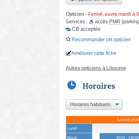
Opticien
-
Fermé, ouvre mardi à 
Services :
accès
PMR
(parking
CB acceptée
Recommander cet opticien
Améliorer cette fiche
Autres opticiens à Libourne
Horaires
Samedi proch
Lundi
Mardi
9h30 - 13h3