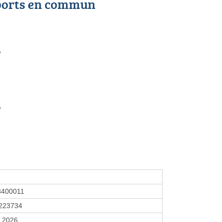
ports en commun
y
y
3400011
223734
r 2026