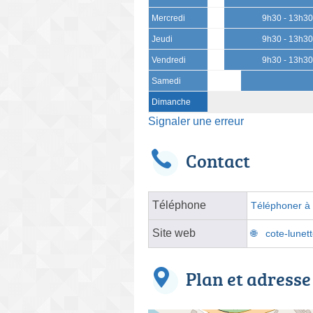
Mercredi
9h30 - 13h3
Jeudi
9h30 - 13h3
Vendredi
9h30 - 13h3
Samedi
Dimanche
Signaler une erreur
Contact
Téléphone
Téléphoner à l
Site web
cote-lunet
Plan et adresse