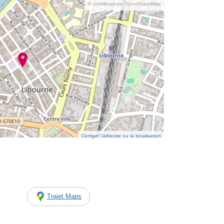
© contributeurs OpenStreetMap
Corriger l’adresse ou la localisation
Trajet Maps