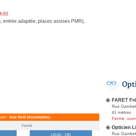
9h30
, entrée adaptée, places assises PMR)
,
Opt
FARET Fré
Rue Gambet
41 mètres
ain :
Jour férié (Assomption)
Fermé, ouvr
Fermé
Opticien L
Rue Gambet
0
14h30 - 19h