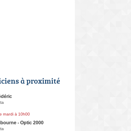
iciens à proximité
déric
ta
e mardi à 10h00
ibourne - Optic 2000
ta