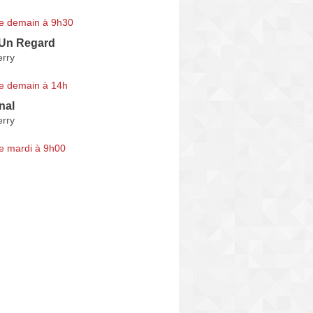
e demain à 9h30
'Un Regard
erry
e demain à 14h
nal
erry
e mardi à 9h00