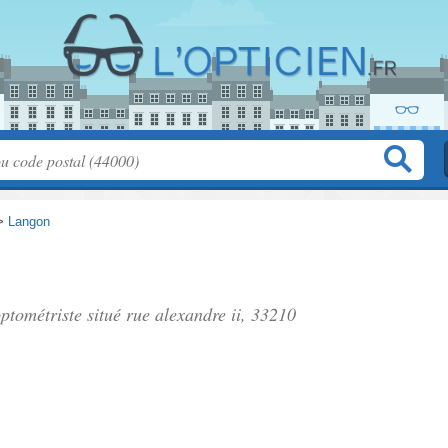
>
Langon
optométriste situé
rue alexandre ii
, 33210