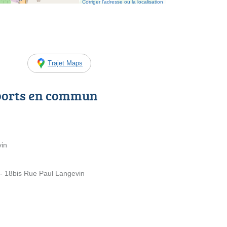
Corriger l’adresse ou la localisation
Trajet Maps
ports en commun
vin
r - 18bis Rue Paul Langevin