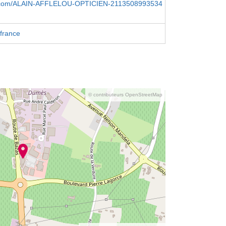
.com/ALAIN-AFFLELOU-OPTICIEN-2113508993534
france
© contributeurs OpenStreetMap