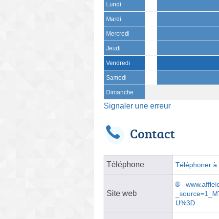
Lundi
Mardi
Mercredi
Jeudi
Vendredi
Samedi
Dimanche
Signaler une erreur
Contact
Téléphone
Téléphoner à l
www.afflel
Site web
_source=1_
U%3D