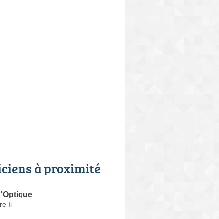
iciens à proximité
d'Optique
e Ii