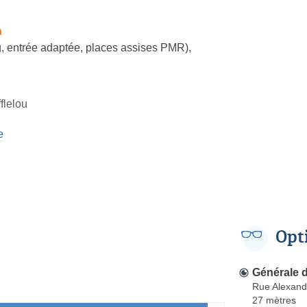
h
, entrée adaptée, places assises PMR)
,
flelou
e
Opt
Générale 
Rue Alexandr
27 mètres