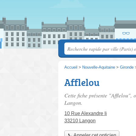
Accueil
>
Nouvelle-Aquitaine
>
Gironde
Afflelou
Cette fiche présente "Afflelou", 
Langon.
10 Rue Alexandre Ii
33210 Langon
📞 Appeler cet opticien