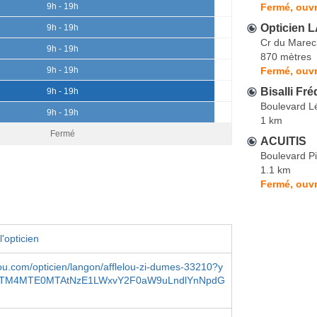
Fermé, ouvr
9h - 19h
Opticien 
9h - 19h
Cr du Marech
9h - 19h
870 mètres
Fermé, ouvr
9h - 19h
Bisalli Fré
9h - 19h
Boulevard L
9h - 19h
1 km
Fermé
ACUITIS
Boulevard P
1.1 km
Fermé, ouvr
'opticien
ou.com/opticien/langon/afflelou-zi-dumes-33210?y
MTM4MTE0MTAtNzE1LWxvY2F0aW9uLndlYnNpdG