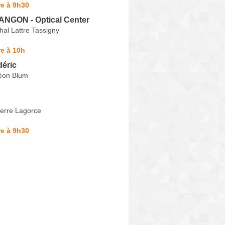
e à 9h30
LANGON - Optical Center
al Lattre Tassigny
e à 10h
déric
éon Blum
ierre Lagorce
e à 9h30