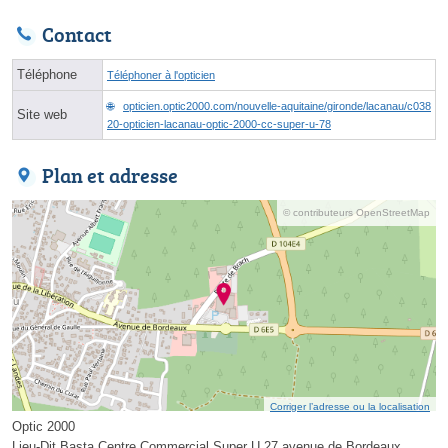
Contact
Téléphone
Téléphoner à l'opticien
opticien.optic2000.com/nouvelle-aquitaine/gironde/lacanau/c038
Site web
20-opticien-lacanau-optic-2000-cc-super-u-78
Plan et adresse
© contributeurs OpenStreetMap
Corriger l’adresse ou la localisation
Optic 2000
Lieu-Dit Basta Centre Commercial Super U 27 avenue de Bordeaux