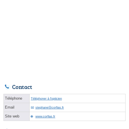
Contact
Téléphone
Téléphoner à l'opticien
Email
stephaneⓐcorfias.fr
Site web
www.corfias.fr