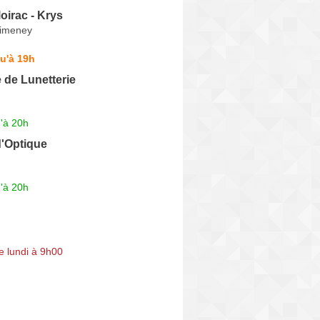
loirac - Krys
Vimeney
u'à 19h
 de Lunetterie
'à 20h
d'Optique
'à 20h
e lundi à 9h00