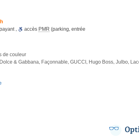
9h
 payant
,
accès
PMR
(parking, entrée
es de couleur
Dolce & Gabbana, Façonnable, GUCCI, Hugo Boss, Julbo, Lacos
e
Opt