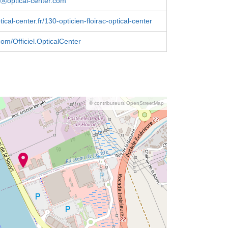
iⓐoptical-center.com
tical-center.fr/130-opticien-floirac-optical-center
om/Officiel.OpticalCenter
© contributeurs OpenStreetMap