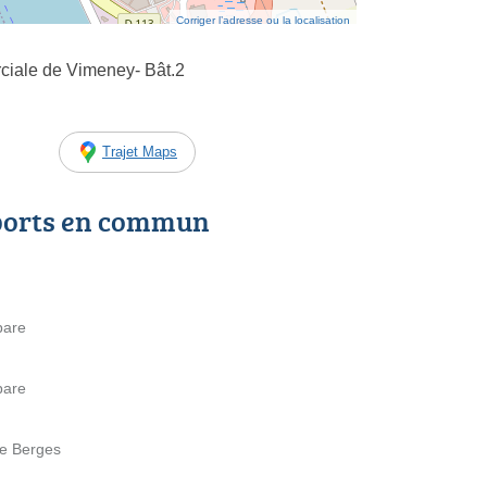
Corriger l’adresse ou la localisation
iale de Vimeney- Bât.2
Trajet Maps
ports en commun
bare
bare
de Berges