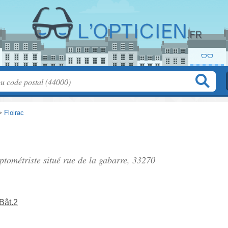
>
Floirac
optométriste situé
rue de la gabarre
, 33270
Bât.2