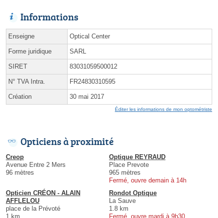
Informations
Enseigne
Optical Center
Forme juridique
SARL
SIRET
83031059500012
N° TVA Intra.
FR24830310595
Création
30 mai 2017
Éditer les informations de mon optométriste
Opticiens à proximité
Creop
Optique REYRAUD
Avenue Entre 2 Mers
Place Prevote
96 mètres
965 mètres
Fermé, ouvre demain à 14h
Opticien CRÉON - ALAIN
Rondot Optique
AFFLELOU
La Sauve
place de la Prévoté
1.8 km
1 km
Fermé, ouvre mardi à 9h30