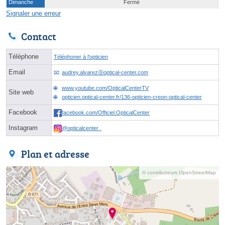
Dimanche
Fermé
Signaler une erreur
Contact
Téléphone
Téléphoner à l'opticien
Email
audrey.alvarezⓐoptical-center.com
www.youtube.com/OpticalCenterTV
Site web
opticien.optical-center.fr/136-opticien-creon-optical-center
Facebook
facebook.com/Officiel.OpticalCenter
Instagram
@opticalcenter_
Plan et adresse
© contributeurs OpenStreetMap