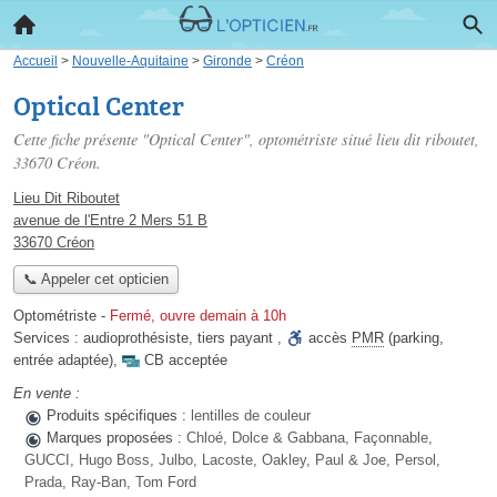
Accueil
>
Nouvelle-Aquitaine
>
Gironde
>
Créon
Optical Center
Cette fiche présente "Optical Center", optométriste situé
lieu dit riboutet
,
33670 Créon.
Lieu Dit Riboutet
avenue de l'Entre 2 Mers 51 B
33670 Créon
📞 Appeler cet opticien
Optométriste
-
Fermé, ouvre demain à 10h
Services :
audioprothésiste
,
tiers payant
,
accès
PMR
(parking,
entrée adaptée)
,
CB acceptée
En vente :
Produits spécifiques :
lentilles de couleur
Marques proposées :
Chloé, Dolce & Gabbana, Façonnable,
GUCCI, Hugo Boss, Julbo, Lacoste, Oakley, Paul & Joe, Persol,
Prada, Ray-Ban, Tom Ford