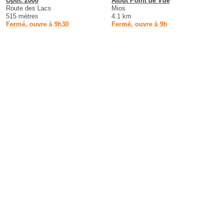
Optic 2000
Atout Point de Vue
Route des Lacs
Mios
515 mètres
4.1 km
Fermé, ouvre à 9h30
Fermé, ouvre à 9h