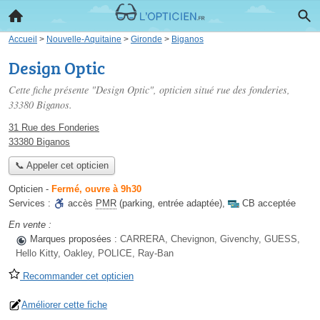
Accueil
>
Nouvelle-Aquitaine
>
Gironde
>
Biganos
Design Optic
Cette fiche présente "Design Optic", opticien situé
rue des fonderies
,
33380 Biganos.
31 Rue des Fonderies
33380 Biganos
📞 Appeler cet opticien
Opticien
-
Fermé, ouvre à 9h30
Services :
accès
PMR
(parking, entrée adaptée)
,
CB acceptée
En vente :
Marques proposées :
CARRERA, Chevignon, Givenchy, GUESS,
Hello Kitty, Oakley, POLICE, Ray-Ban
Recommander cet opticien
Améliorer cette fiche