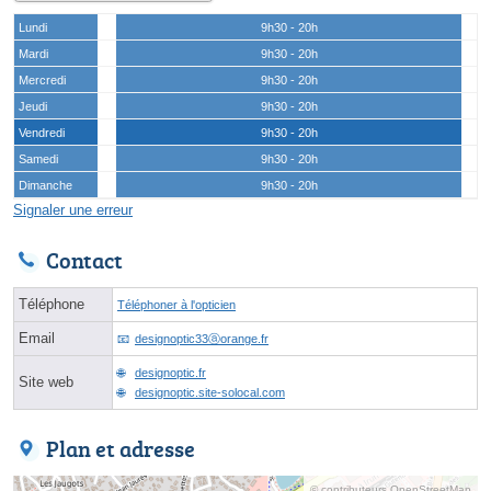
Lundi
9h30 - 20h
Mardi
9h30 - 20h
Mercredi
9h30 - 20h
Jeudi
9h30 - 20h
Vendredi
9h30 - 20h
Samedi
9h30 - 20h
Dimanche
9h30 - 20h
Signaler une erreur
Contact
Téléphone
Téléphoner à l'opticien
Email
designoptic33ⓐorange.fr
designoptic.fr
Site web
designoptic.site-solocal.com
Plan et adresse
© contributeurs OpenStreetMap