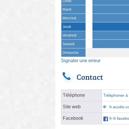
Lundi
Mardi
Mercredi
Jeudi
Vendredi
Samedi
Dimanche
Signaler une erreur
Contact
Téléphone
Téléphoner à l
Site web
fr.acuitis
Facebook
fr-fr.faceb