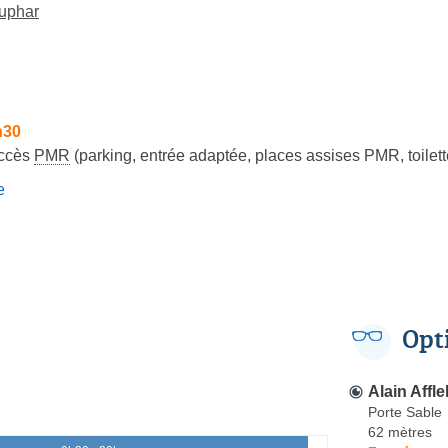
uphar
h30
ccès
PMR
(parking, entrée adaptée, places assises PMR, toilet
e
Opt
Alain Affle
Porte Sable
62 mètres