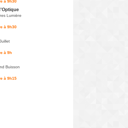
e à 9h30
d'Optique
res Lumière
e à 9h30
uillet
e à 9h
nd Buisson
e à 9h15