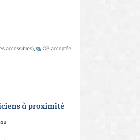
tes accessibles)
,
CB acceptée
iciens à proximité
lou