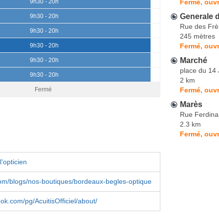
Fermé, ouvr
9h30 - 20h
Generale 
9h30 - 20h
Rue des Frè
9h30 - 20h
245 mètres
Fermé, ouvr
9h30 - 20h
Marché
9h30 - 20h
place du 14 J
9h30 - 20h
2 km
Fermé, ouvr
Fermé
Marès
Rue Ferdina
2.3 km
Fermé, ouvr
'opticien
.com/blogs/nos-boutiques/bordeaux-begles-optique
ook.com/pg/AcuitisOfficiel/about/