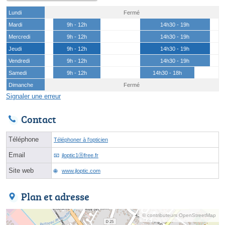
Lundi
Fermé
Mardi
9h - 12h
14h30 - 19h
Mercredi
9h - 12h
14h30 - 19h
Jeudi
9h - 12h
14h30 - 19h
Vendredi
9h - 12h
14h30 - 19h
Samedi
9h - 12h
14h30 - 18h
Dimanche
Fermé
Signaler une erreur
Contact
Téléphone
Téléphoner à l'opticien
Email
jloptic1ⓐfree.fr
Site web
www.jloptic.com
Plan et adresse
© contributeurs OpenStreetMap