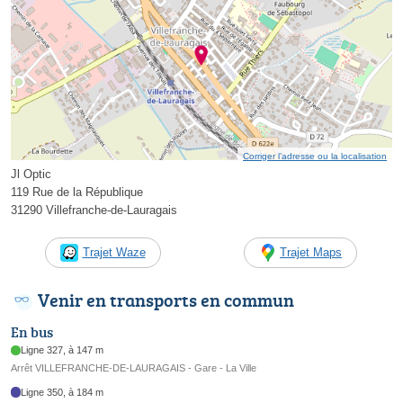
Corriger l’adresse ou la localisation
Jl Optic
119 Rue de la République
31290 Villefranche-de-Lauragais
Trajet Waze
Trajet Maps
Venir en transports en commun
En bus
Ligne 327, à 147 m
Arrêt VILLEFRANCHE-DE-LAURAGAIS - Gare - La Ville
Ligne 350, à 184 m