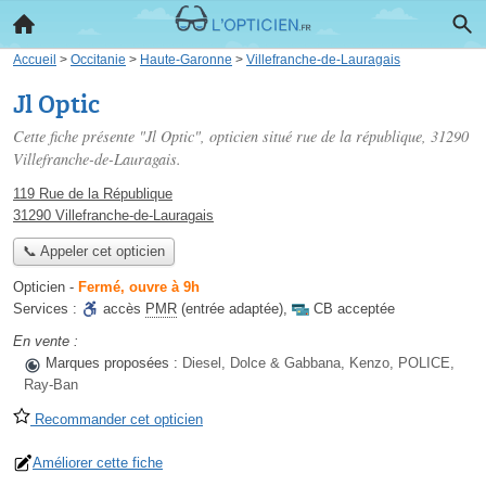
Accueil
>
Occitanie
>
Haute-Garonne
>
Villefranche-de-Lauragais
Jl Optic
Cette fiche présente "Jl Optic", opticien situé
rue de la république
, 31290
Villefranche-de-Lauragais.
119 Rue de la République
31290 Villefranche-de-Lauragais
📞 Appeler cet opticien
Opticien
-
Fermé, ouvre à 9h
Services :
accès
PMR
(entrée adaptée)
,
CB acceptée
En vente :
Marques proposées :
Diesel, Dolce & Gabbana, Kenzo, POLICE,
Ray-Ban
Recommander cet opticien
Améliorer cette fiche