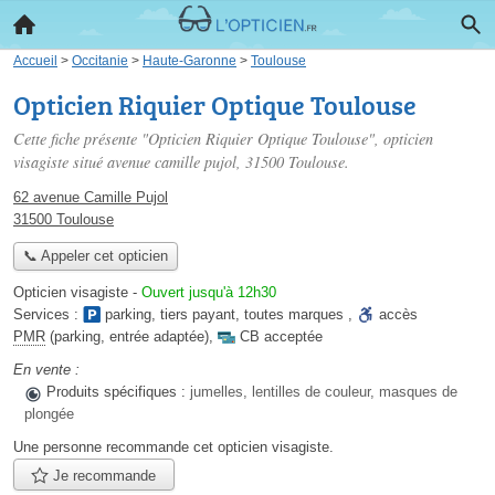
Accueil
>
Occitanie
>
Haute-Garonne
>
Toulouse
Opticien Riquier Optique Toulouse
Cette fiche présente "Opticien Riquier Optique Toulouse", opticien
visagiste situé
avenue camille pujol
, 31500 Toulouse.
62 avenue Camille Pujol
31500 Toulouse
📞 Appeler cet opticien
Opticien visagiste
-
Ouvert jusqu'à 12h30
Services :
parking
,
tiers payant
,
toutes marques
,
accès
PMR
(parking, entrée adaptée)
,
CB acceptée
En vente :
Produits spécifiques :
jumelles, lentilles de couleur, masques de
plongée
Une personne
recommande
cet opticien visagiste.
Je recommande