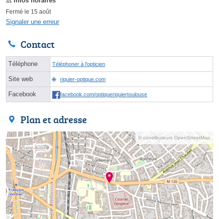
Fermé le 15 août
Signaler une erreur
Contact
Téléphone
Téléphoner à l'opticien
Site web
riquier-optique.com
Facebook
facebook.com/optiqueriquiertoulouse
Plan et adresse
© contributeurs OpenStreetMap