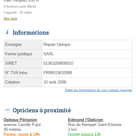
Pujol - Pérignon, à 82 m
6 Avenue Louis Bleriot
Capacité : 20 vélos
Voir tout
Informations
Enseigne
Riquier Optique
Forme juridique
SARL
SIRET
51363258800010
N° TVA Intra.
FR08513632588
Création
10 août 2009
Éditer les informations de mon opticien visagiste
Opticiens à proximité
Optique Pérignon
Edmond l'Opticien
avenue Camille Pujol
Rue du Rempart Saint-Etienne
40 mètres
1 km
Fermé, ouvre à 14h
Ouvert jusqu'à 13h