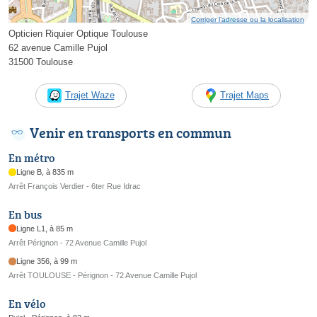
Corriger l’adresse ou la localisation
Opticien Riquier Optique Toulouse
62 avenue Camille Pujol
31500 Toulouse
Trajet Waze
Trajet Maps
Venir en transports en commun
En métro
Ligne B, à 835 m
Arrêt François Verdier - 6ter Rue Idrac
En bus
Ligne L1, à 85 m
Arrêt Pérignon - 72 Avenue Camille Pujol
Ligne 356, à 99 m
Arrêt TOULOUSE - Pérignon - 72 Avenue Camille Pujol
En vélo