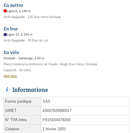
En métro
Ligne A, à 148 m
Arrêt Bagatelle - 125 Rue Henri Desbals
En bus
Ligne 13, à 154 m
Arrêt Bagatelle - 35 Rue du Lot
En vélo
Desbals - Saintonge, à 50 m
Place Genevieve Anthonioz de Gaulle / Angle Rue Henry Desbals
Capacité : 20 vélos
Voir tout
Informations
Forme juridique
SAS
SIRET
43447920000017
N° TVA Intra.
FR15434479200
Création
1 février 2001