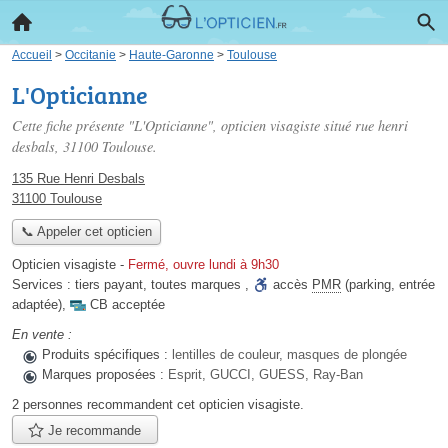
Accueil
>
Occitanie
>
Haute-Garonne
>
Toulouse
L'Opticianne
Cette fiche présente "L'Opticianne", opticien visagiste situé
rue henri
desbals
, 31100 Toulouse.
135 Rue Henri Desbals
31100 Toulouse
📞 Appeler cet opticien
Opticien visagiste
-
Fermé, ouvre lundi à 9h30
Services :
tiers payant
,
toutes marques
,
accès
PMR
(parking, entrée
adaptée)
,
CB acceptée
En vente :
Produits spécifiques :
lentilles de couleur, masques de plongée
Marques proposées :
Esprit, GUCCI, GUESS, Ray-Ban
2 personnes
recommandent
cet opticien visagiste.
Je recommande