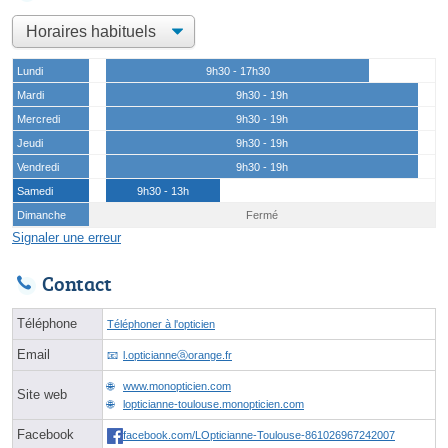
Lundi
9h30 - 17h30
Mardi
9h30 - 19h
Mercredi
9h30 - 19h
Jeudi
9h30 - 19h
Vendredi
9h30 - 19h
Samedi
9h30 - 13h
Dimanche
Fermé
Signaler une erreur
Contact
Téléphone
Téléphoner à l'opticien
Email
l.opticianneⓐorange.fr
www.monopticien.com
Site web
lopticianne-toulouse.monopticien.com
Facebook
facebook.com/LOpticianne-Toulouse-861026967242007