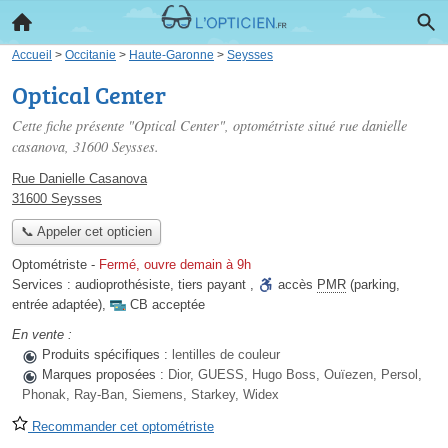
Accueil
>
Occitanie
>
Haute-Garonne
>
Seysses
Optical Center
Cette fiche présente "Optical Center", optométriste situé
rue danielle
casanova
, 31600 Seysses.
Rue Danielle Casanova
31600 Seysses
📞 Appeler cet opticien
Optométriste
-
Fermé, ouvre demain à 9h
Services :
audioprothésiste
,
tiers payant
,
accès
PMR
(parking,
entrée adaptée)
,
CB acceptée
En vente :
Produits spécifiques :
lentilles de couleur
Marques proposées :
Dior, GUESS, Hugo Boss, Ouïezen, Persol,
Phonak, Ray-Ban, Siemens, Starkey, Widex
Recommander cet optométriste