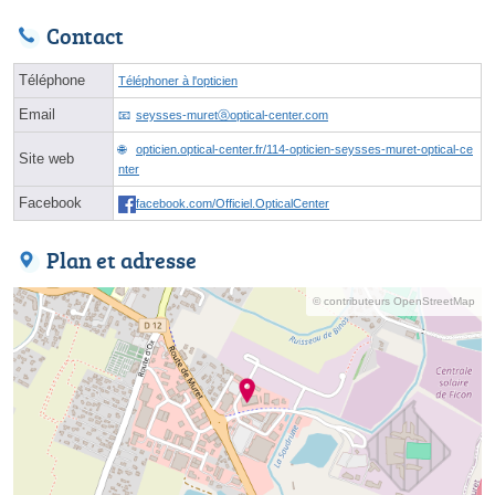
Contact
Téléphone
Téléphoner à l'opticien
Email
seysses-muretⓐoptical-center.com
opticien.optical-center.fr/114-opticien-seysses-muret-optical-ce
Site web
nter
Facebook
facebook.com/Officiel.OpticalCenter
Plan et adresse
© contributeurs OpenStreetMap