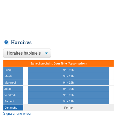
Horaires
Samedi prochain :
Jour férié (Assomption)
Lundi
9h - 19h
Mardi
9h - 19h
Mercredi
9h - 19h
Jeudi
9h - 19h
Vendredi
9h - 19h
Samedi
9h - 19h
Dimanche
Fermé
Signaler une erreur