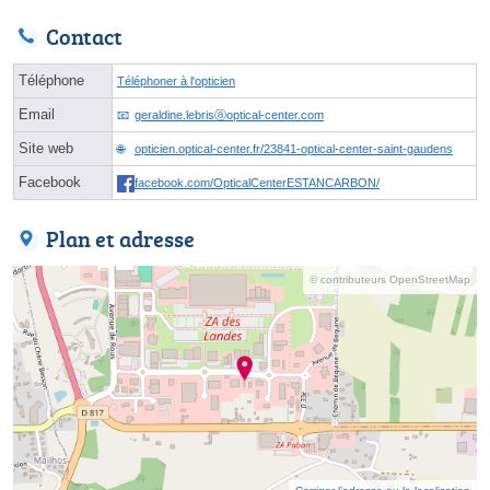
Contact
Téléphone
Téléphoner à l'opticien
Email
geraldine.lebrisⓐoptical-center.com
Site web
opticien.optical-center.fr/23841-optical-center-saint-gaudens
Facebook
facebook.com/OpticalCenterESTANCARBON/
Plan et adresse
© contributeurs OpenStreetMap