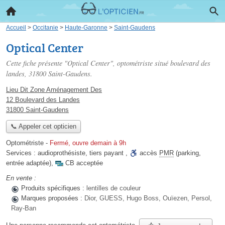
Accueil
>
Occitanie
>
Haute-Garonne
>
Saint-Gaudens
Optical Center
Cette fiche présente "Optical Center", optométriste situé
boulevard des
landes
, 31800 Saint-Gaudens.
Lieu Dit Zone Aménagement Des
12 Boulevard des Landes
31800 Saint-Gaudens
📞 Appeler cet opticien
Optométriste
-
Fermé, ouvre demain à 9h
Services :
audioprothésiste
,
tiers payant
,
accès
PMR
(parking,
entrée adaptée)
,
CB acceptée
En vente :
Produits spécifiques :
lentilles de couleur
Marques proposées :
Dior, GUESS, Hugo Boss, Ouïezen, Persol,
Ray-Ban