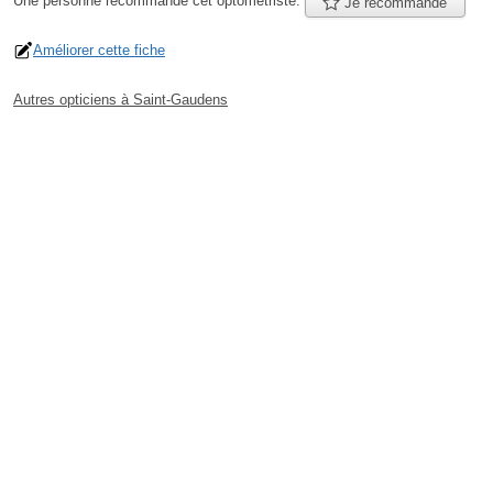
Une personne
recommande
cet optométriste.
Je recommande
Améliorer cette fiche
Autres opticiens à Saint-Gaudens