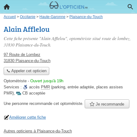
Accueil
>
Occitanie
>
Haute-Garonne
>
Plaisance-du-Touch
Alain Afflelou
Cette fiche présente "Alain Afflelou", optométriste situé
route de lombez
,
31830 Plaisance-du-Touch.
97 Route de Lombez
31830 Plaisance-du-Touch
📞 Appeler cet opticien
Optométriste
-
Ouvert jusqu'à 19h
Services :
accès
PMR
(parking, entrée adaptée, places assises
PMR)
,
CB acceptée
Une personne
recommande
cet optométriste.
Je recommande
Améliorer cette fiche
Autres opticiens à Plaisance-du-Touch