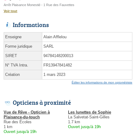
Arrêt Plaisance Monestié - 1 Rue des Fauvettes
Voir tout
Informations
Enseigne
Alain Afflelou
Forme juridique
SARL
SIRET
94784148200013
N° TVA Intra.
FR13947841482
Création
1 mars 2023
Éditer les informations de mon optométriste
Opticiens à proximité
Vue de Rêve - Opticien à
Les lunettes de Sophie
Plaisance-du-touch
La Salvetat-Saint-Gilles
Rue des Écoles
1.7 km
1 km
Ouvert jusqu'à 19h
Ouvert jusqu'à 19h