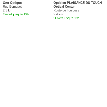
Ono Optique
Opticien PLAISANCE DU TOUCH -
Rue Bernadet
Optical Center
2.3 km
Route de Toulouse
Ouvert jusqu'à 19h
2.4 km
Ouvert jusqu'à 19h