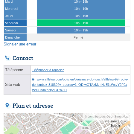
Mardi
10h - 19h
Mercredi
10h - 19h
Jeudi
10h - 19h
Vendredi
10h - 19h
Samedi
10h - 19h
Dimanche
Fermé
Signaler une erreur
Contact
Téléphone
Téléphoner à l'opticien
www.afflelou.com/opticien/plaisance-du-touch/afflelou-97-route-
Site web
de-lombez-31830?y_source=1_ODIwOTAzMzItNzE1LWxvY2F0a
W9uLndlYnNpdGU%3D
Plan et adresse
© contributeurs OpenStreetMap